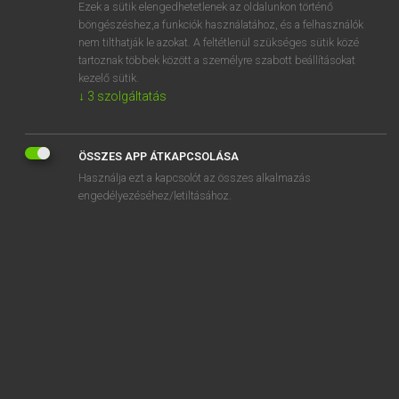
Ezek a sütik elengedhetetlenek az oldalunkon történő
böngészéshez,a funkciók használatához, és a felhasználók
nem tilthatják le azokat. A feltétlenül szükséges sütik közé
Magay Tamás
tartoznak többek között a személyre szabott beállításokat
ANGOL−MAGYAR SZÓTÁR
kezelő sütik.
↓
3
szolgáltatás
Kapcsolódó anyagok
trilingual
ÖSSZES APP ÁTKAPCSOLÁSA
trill
Használja ezt a kapcsolót az összes alkalmazás
trillion
engedélyezéséhez/letiltásához.
trilobite
trilogy
trim
trimaran
trim back
trim down