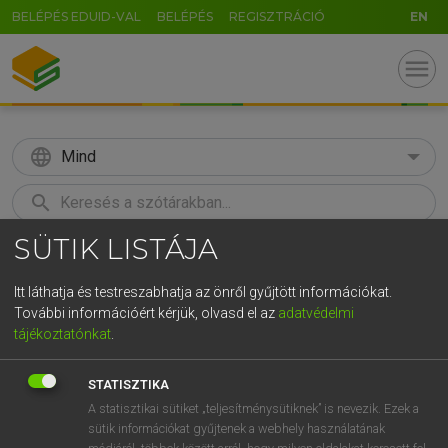
BELÉPÉS EDUID-VAL
BELÉPÉS
REGISZTRÁCIÓ
EN
menu
language
Mind
search
SÜTIK LISTÁJA
GR
KERESÉS
5
6
7
8
9
ö
ü
ó
Itt láthatja és testreszabhatja az önről gyűjtött információkat.
További információért kérjük, olvasd el az
adatvédelmi
r
t
z
u
i
o
p
ő
ú
MAGAY TAMÁS
tájékoztatónkat
.
Angol−magyar szótár
g
h
j
k
l
é
á
ű
Ω
STATISZTIKA
v
b
n
m
,
.
-
AltGr
A statisztikai sütiket „teljesítménysütiknek” is nevezik. Ezek a
sütik információkat gyűjtenek a webhely használatának