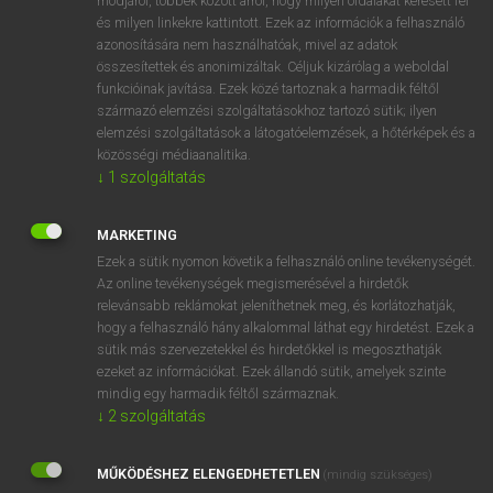
módjáról, többek között arról, hogy milyen oldalakat keresett fel
és milyen linkekre kattintott. Ezek az információk a felhasználó
VAN ELŐFIZETÉSED?
azonosítására nem használhatóak, mivel az adatok
összesítettek és anonimizáltak. Céljuk kizárólag a weboldal
Van előfizetésem a teljes szócikk megtekintéséhez.
funkcióinak javítása. Ezek közé tartoznak a harmadik féltől
származó elemzési szolgáltatásokhoz tartozó sütik; ilyen
BELÉPÉS
elemzési szolgáltatások a látogatóelemzések, a hőtérképek és a
közösségi médiaanalitika.
↓
1
szolgáltatás
MARKETING
Ezek a sütik nyomon követik a felhasználó online tevékenységét.
Az online tevékenységek megismerésével a hirdetők
NINCS ELŐFIZETÉSED?
relevánsabb reklámokat jeleníthetnek meg, és korlátozhatják,
Nincs regisztrációm és előfizetésem. A szótár 2 órás,
hogy a felhasználó hány alkalommal láthat egy hirdetést. Ezek a
díjmentes próbaverziójának elindításához regisztrálok és
sütik más szervezetekkel és hirdetőkkel is megoszthatják
belépek
.
ezeket az információkat. Ezek állandó sütik, amelyek szinte
mindig egy harmadik féltől származnak.
↓
2
szolgáltatás
REGISZTRÁCIÓ
MŰKÖDÉSHEZ ELENGEDHETETLEN
(mindig szükséges)