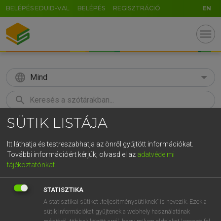
BELÉPÉS EDUID-VAL
BELÉPÉS
REGISZTRÁCIÓ
EN
menu
language
Mind
search
SÜTIK LISTÁJA
GR
KERESÉS
5
6
7
8
9
ö
ü
ó
Itt láthatja és testreszabhatja az önről gyűjtött információkat.
További információért kérjük, olvasd el az
adatvédelmi
r
t
z
u
i
o
p
ő
ú
MAGAY TAMÁS
tájékoztatónkat
.
Angol−magyar szótár
g
h
j
k
l
é
á
ű
Ω
STATISZTIKA
v
b
n
m
,
.
-
AltGr
A statisztikai sütiket „teljesítménysütiknek” is nevezik. Ezek a
sütik információkat gyűjtenek a webhely használatának