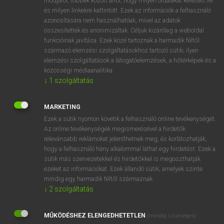
módjáról, többek között arról, hogy milyen oldalakat keresett fel
és milyen linkekre kattintott. Ezek az információk a felhasználó
VAN ELŐFIZETÉSED?
azonosítására nem használhatóak, mivel az adatok
összesítettek és anonimizáltak. Céljuk kizárólag a weboldal
Van előfizetésem a teljes szócikk megtekintéséhez.
funkcióinak javítása. Ezek közé tartoznak a harmadik féltől
származó elemzési szolgáltatásokhoz tartozó sütik; ilyen
BELÉPÉS
elemzési szolgáltatások a látogatóelemzések, a hőtérképek és a
közösségi médiaanalitika.
↓
1
szolgáltatás
MARKETING
Ezek a sütik nyomon követik a felhasználó online tevékenységét.
Az online tevékenységek megismerésével a hirdetők
NINCS ELŐFIZETÉSED?
relevánsabb reklámokat jeleníthetnek meg, és korlátozhatják,
Nincs regisztrációm és előfizetésem. A szótár 2 órás,
hogy a felhasználó hány alkalommal láthat egy hirdetést. Ezek a
díjmentes próbaverziójának elindításához regisztrálok és
sütik más szervezetekkel és hirdetőkkel is megoszthatják
belépek
.
ezeket az információkat. Ezek állandó sütik, amelyek szinte
mindig egy harmadik féltől származnak.
↓
2
szolgáltatás
REGISZTRÁCIÓ
MŰKÖDÉSHEZ ELENGEDHETETLEN
(mindig szükséges)