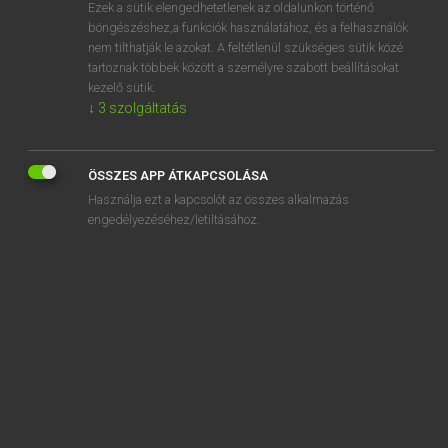
Ezek a sütik elengedhetetlenek az oldalunkon történő
böngészéshez,a funkciók használatához, és a felhasználók
nem tilthatják le azokat. A feltétlenül szükséges sütik közé
Magay Tamás
tartoznak többek között a személyre szabott beállításokat
ANGOL−MAGYAR SZÓTÁR
kezelő sütik.
↓
3
szolgáltatás
Kapcsolódó anyagok
thinner
ÖSSZES APP ÁTKAPCSOLÁSA
thinness
Használja ezt a kapcsolót az összes alkalmazás
thinning
engedélyezéséhez/letiltásához.
thin-skinned
third
third class
third-class
third degree
third-degree