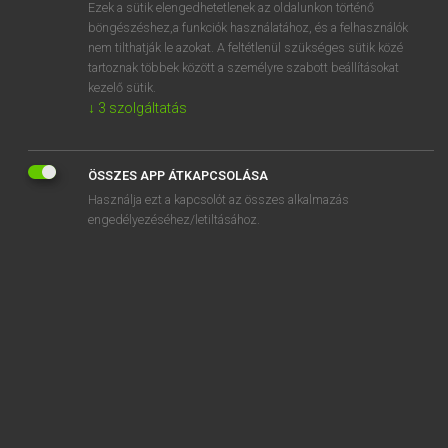
Ezek a sütik elengedhetetlenek az oldalunkon történő
böngészéshez,a funkciók használatához, és a felhasználók
nem tilthatják le azokat. A feltétlenül szükséges sütik közé
Magay Tamás
tartoznak többek között a személyre szabott beállításokat
ANGOL−MAGYAR SZÓTÁR
kezelő sütik.
↓
3
szolgáltatás
Kapcsolódó anyagok
T cell
ÖSSZES APP ÁTKAPCSOLÁSA
tchai
Használja ezt a kapcsolót az összes alkalmazás
TCP
engedélyezéséhez/letiltásához.
TCP/IP
tea
teabag
tea break
tea caddy
teacake