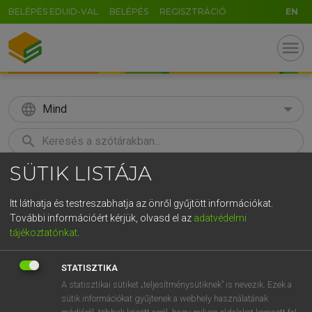
BELÉPÉS EDUID-VAL
BELÉPÉS
REGISZTRÁCIÓ
EN
menu
language
Mind
search
SÜTIK LISTÁJA
GR
KERESÉS
5
6
7
8
9
ö
ü
ó
Itt láthatja és testreszabhatja az önről gyűjtött információkat.
További információért kérjük, olvasd el az
adatvédelmi
r
t
z
u
i
o
p
ő
ú
MAGAY TAMÁS
tájékoztatónkat
.
Angol−magyar szótár
g
h
j
k
l
é
á
ű
Ω
STATISZTIKA
v
b
n
m
,
.
-
AltGr
A statisztikai sütiket „teljesítménysütiknek” is nevezik. Ezek a
sütik információkat gyűjtenek a webhely használatának