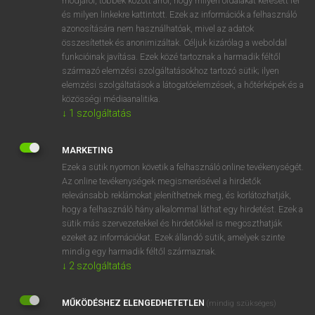
módjáról, többek között arról, hogy milyen oldalakat keresett fel
és milyen linkekre kattintott. Ezek az információk a felhasználó
VAN ELŐFIZETÉSED?
azonosítására nem használhatóak, mivel az adatok
összesítettek és anonimizáltak. Céljuk kizárólag a weboldal
Van előfizetésem a teljes szócikk megtekintéséhez.
funkcióinak javítása. Ezek közé tartoznak a harmadik féltől
származó elemzési szolgáltatásokhoz tartozó sütik; ilyen
BELÉPÉS
elemzési szolgáltatások a látogatóelemzések, a hőtérképek és a
közösségi médiaanalitika.
↓
1
szolgáltatás
MARKETING
Ezek a sütik nyomon követik a felhasználó online tevékenységét.
Az online tevékenységek megismerésével a hirdetők
NINCS ELŐFIZETÉSED?
relevánsabb reklámokat jeleníthetnek meg, és korlátozhatják,
Nincs regisztrációm és előfizetésem. A szótár 2 órás,
hogy a felhasználó hány alkalommal láthat egy hirdetést. Ezek a
díjmentes próbaverziójának elindításához regisztrálok és
sütik más szervezetekkel és hirdetőkkel is megoszthatják
belépek
.
ezeket az információkat. Ezek állandó sütik, amelyek szinte
mindig egy harmadik féltől származnak.
↓
2
szolgáltatás
REGISZTRÁCIÓ
MŰKÖDÉSHEZ ELENGEDHETETLEN
(mindig szükséges)