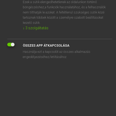
Ezek a sütik elengedhetetlenek az oldalunkon történő
böngészéshez,a funkciók használatához, és a felhasználók
nem tilthatják le azokat. A feltétlenül szükséges sütik közé
Magay Tamás
tartoznak többek között a személyre szabott beállításokat
ANGOL−MAGYAR SZÓTÁR
kezelő sütik.
↓
3
szolgáltatás
Kapcsolódó anyagok
sweet gum
ÖSSZES APP ÁTKAPCSOLÁSA
sweetheart
Használja ezt a kapcsolót az összes alkalmazás
sweetie
engedélyezéséhez/letiltásához.
sweetie pie
sweetish
sweetly
sweetmeat
sweetness
sweet nothings