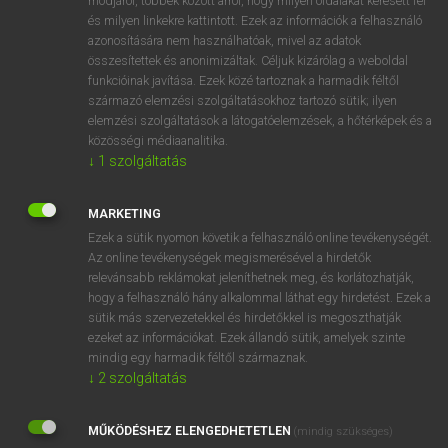
módjáról, többek között arról, hogy milyen oldalakat keresett fel
és milyen linkekre kattintott. Ezek az információk a felhasználó
VAN ELŐFIZETÉSED?
azonosítására nem használhatóak, mivel az adatok
összesítettek és anonimizáltak. Céljuk kizárólag a weboldal
Van előfizetésem a teljes szócikk megtekintéséhez.
funkcióinak javítása. Ezek közé tartoznak a harmadik féltől
származó elemzési szolgáltatásokhoz tartozó sütik; ilyen
BELÉPÉS
elemzési szolgáltatások a látogatóelemzések, a hőtérképek és a
közösségi médiaanalitika.
↓
1
szolgáltatás
MARKETING
Ezek a sütik nyomon követik a felhasználó online tevékenységét.
Az online tevékenységek megismerésével a hirdetők
NINCS ELŐFIZETÉSED?
relevánsabb reklámokat jeleníthetnek meg, és korlátozhatják,
Nincs regisztrációm és előfizetésem. A szótár 2 órás,
hogy a felhasználó hány alkalommal láthat egy hirdetést. Ezek a
díjmentes próbaverziójának elindításához regisztrálok és
sütik más szervezetekkel és hirdetőkkel is megoszthatják
belépek
.
ezeket az információkat. Ezek állandó sütik, amelyek szinte
mindig egy harmadik féltől származnak.
↓
2
szolgáltatás
REGISZTRÁCIÓ
MŰKÖDÉSHEZ ELENGEDHETETLEN
(mindig szükséges)