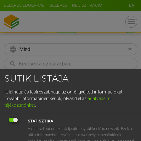
BELÉPÉS EDUID-VAL
BELÉPÉS
REGISZTRÁCIÓ
EN
menu
language
Mind
search
SÜTIK LISTÁJA
GR
KERESÉS
5
6
7
8
9
ö
ü
ó
Itt láthatja és testreszabhatja az önről gyűjtött információkat.
További információért kérjük, olvasd el az
adatvédelmi
r
t
z
u
i
o
p
ő
ú
MAGAY TAMÁS
tájékoztatónkat
.
Angol−magyar szótár
g
h
j
k
l
é
á
ű
Ω
STATISZTIKA
v
b
n
m
,
.
-
AltGr
A statisztikai sütiket „teljesítménysütiknek” is nevezik. Ezek a
sütik információkat gyűjtenek a webhely használatának