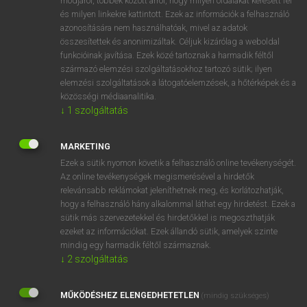
módjáról, többek között arról, hogy milyen oldalakat keresett fel
és milyen linkekre kattintott. Ezek az információk a felhasználó
VAN ELŐFIZETÉSED?
azonosítására nem használhatóak, mivel az adatok
összesítettek és anonimizáltak. Céljuk kizárólag a weboldal
Van előfizetésem a teljes szócikk megtekintéséhez.
funkcióinak javítása. Ezek közé tartoznak a harmadik féltől
származó elemzési szolgáltatásokhoz tartozó sütik; ilyen
BELÉPÉS
elemzési szolgáltatások a látogatóelemzések, a hőtérképek és a
közösségi médiaanalitika.
↓
1
szolgáltatás
MARKETING
Ezek a sütik nyomon követik a felhasználó online tevékenységét.
Az online tevékenységek megismerésével a hirdetők
NINCS ELŐFIZETÉSED?
relevánsabb reklámokat jeleníthetnek meg, és korlátozhatják,
Nincs regisztrációm és előfizetésem. A szótár 2 órás,
hogy a felhasználó hány alkalommal láthat egy hirdetést. Ezek a
díjmentes próbaverziójának elindításához regisztrálok és
sütik más szervezetekkel és hirdetőkkel is megoszthatják
belépek
.
ezeket az információkat. Ezek állandó sütik, amelyek szinte
mindig egy harmadik féltől származnak.
↓
2
szolgáltatás
REGISZTRÁCIÓ
MŰKÖDÉSHEZ ELENGEDHETETLEN
(mindig szükséges)