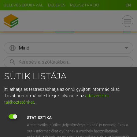
BELÉPÉS EDUID-VAL
BELÉPÉS
REGISZTRÁCIÓ
EN
menu
language
Mind
search
SÜTIK LISTÁJA
GR
KERESÉS
5
6
7
8
9
ö
ü
ó
Itt láthatja és testreszabhatja az önről gyűjtött információkat.
További információért kérjük, olvasd el az
adatvédelmi
r
t
z
u
i
o
p
ő
ú
MAGAY TAMÁS
tájékoztatónkat
.
Angol−magyar szótár
g
h
j
k
l
é
á
ű
Ω
STATISZTIKA
v
b
n
m
,
.
-
AltGr
A statisztikai sütiket „teljesítménysütiknek” is nevezik. Ezek a
sütik információkat gyűjtenek a webhely használatának