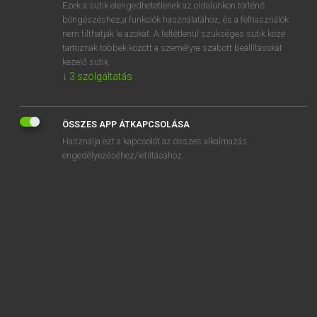
Ezek a sütik elengedhetetlenek az oldalunkon történő
böngészéshez,a funkciók használatához, és a felhasználók
nem tilthatják le azokat. A feltétlenül szükséges sütik közé
Magay Tamás
tartoznak többek között a személyre szabott beállításokat
ANGOL−MAGYAR SZÓTÁR
kezelő sütik.
↓
3
szolgáltatás
Kapcsolódó anyagok
sustained
ÖSSZES APP ÁTKAPCSOLÁSA
sustenance
Használja ezt a kapcsolót az összes alkalmazás
suttee
engedélyezéséhez/letiltásához.
suture
SUV
Suzanne
suzerainty
svelte
SW