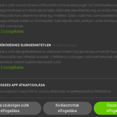
próbaverziójának elindítás
zek a sütik nyomon követik a felhasználó online tevékenységét. Az online tevékeny
BELÉPÉS
regisztrálok és
belépek
.
egismerésével a hirdetők relevánsabb reklámokat jeleníthetnek meg, és korlátozhat
elhasználó hány alkalommal láthat egy hirdetést. Ezek a sütik más szervezetekkel és
egoszthatják ezeket az információkat. Ezek állandó sütik, amelyek szinte mindig 
REGISZTRÁCIÓ
éltől származnak.
2
szolgáltatás
ŰKÖDÉSHEZ ELENGEDHETETLEN
(mindig szükséges)
zek a sütik elengedhetetlenek az oldalunkon történő böngészéshez,a funkciók hasz
elhasználók nem tilthatják le azokat. A feltétlenül szükséges sütik közé tartoznak t
zemélyre szabott beállításokat kezelő sütik.
3
szolgáltatás
SSZES APP ÁTKAPCSOLÁSA
HASZNÁLÓKNAK
SÚGÓ
asználja ezt a kapcsolót az összes alkalmazás engedélyezéséhez/letiltásához.
K
RÓLUNK
NTÉZMÉNYEKNEK
ELÉRHETŐSÉG
a szükséges sütik
Kiválasztottak
Összes
MEGOLDÁSOK
SÜTI BEÁLLÍTÁSOK
elfogadása
elfogadása
elfog