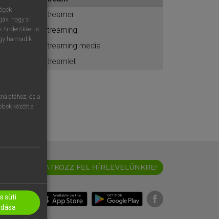
ához
ségek
streamer
ják, hogy a
streaming
 hirdetőkkel is
egy harmadik
streaming media
streamlet
nálatához, és a
öbbek között a
IRATKOZZ FEL HÍRLEVELÜNKRE!
 süti
adása