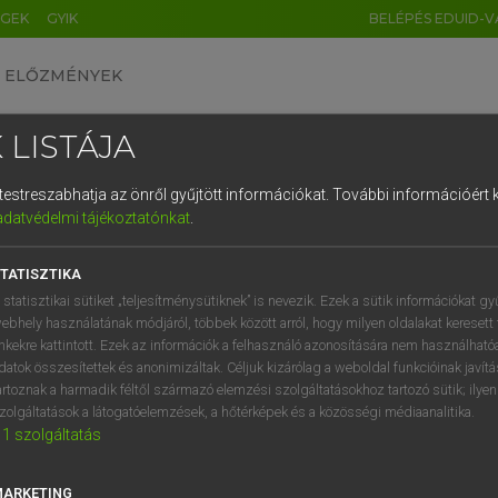
ÉGEK
GYIK
BELÉPÉS EDUID-V
ELŐZMÉNYEK
 LISTÁJA
és testreszabhatja az önről gyűjtött információkat.
További információért k
HU
DE
CN
FR
ES
IT
NL
RU
GR
adatvédelmi tájékoztatónkat
.
Y TAMÁS
1
2
3
4
5
6
7
8
9
l−magyar szótár
TATISZTIKA
q
w
e
r
t
z
u
i
 statisztikai sütiket „teljesítménysütiknek” is nevezik. Ezek a sütik információkat gy
ebhely használatának módjáról, többek között arról, hogy milyen oldalakat keresett 
a
s
d
f
g
h
j
k
l
é
inkekre kattintott. Ezek az információk a felhasználó azonosítására nem használható
datok összesítettek és anonimizáltak. Céljuk kizárólag a weboldal funkcióinak javít
í
y
x
c
v
b
n
m
,
.
artoznak a harmadik féltől származó elemzési szolgáltatásokhoz tartozó sütik; ilye
zolgáltatások a látogatóelemzések, a hőtérképek és a közösségi médiaanalitika.
VAN ELŐFIZETÉSED?
NINCS ELŐFIZETÉSED
1
szolgáltatás
előfizetésem a teljes szócikk
Nincs regisztrációm és előfiz
megtekintéséhez.
A szótár 2 órás, díjmente
MARKETING