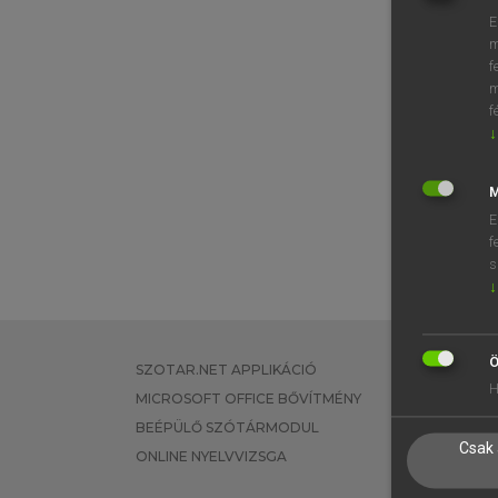
E
m
f
m
f
↓
M
E
f
s
↓
Ö
SZOTAR.NET APPLIKÁCIÓ
EGYÉNI FEL
H
MICROSOFT OFFICE BŐVÍTMÉNY
TANULÓKNA
BEÉPÜLŐ SZÓTÁRMODUL
OKTATÁSI I
Csak 
ONLINE NYELVVIZSGA
VÁLLALATI 