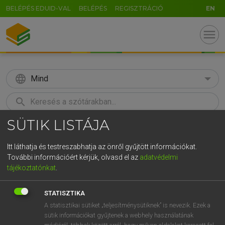
BELÉPÉS EDUID-VAL
BELÉPÉS
REGISZTRÁCIÓ
EN
menu
language
Mind
search
SÜTIK LISTÁJA
GR
KERESÉS
5
6
7
8
9
ö
ü
ó
Itt láthatja és testreszabhatja az önről gyűjtött információkat.
További információért kérjük, olvasd el az
adatvédelmi
r
t
z
u
i
o
p
ő
ú
MAGAY TAMÁS
tájékoztatónkat
.
Angol−magyar szótár
g
h
j
k
l
é
á
ű
Ω
STATISZTIKA
v
b
n
m
,
.
-
AltGr
A statisztikai sütiket „teljesítménysütiknek” is nevezik. Ezek a
sütik információkat gyűjtenek a webhely használatának