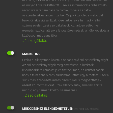
módjáról, többek között arról, hogy milyen oldalakat keresett fel
és milyen linkekre kattintott. Ezek az információk a felhasználó
VAN ELŐFIZETÉSED?
azonosítására nem használhatóak, mivel az adatok
összesítettek és anonimizáltak. Céljuk kizárólag a weboldal
Van előfizetésem a teljes szócikk megtekintéséhez.
funkcióinak javítása. Ezek közé tartoznak a harmadik féltől
származó elemzési szolgáltatásokhoz tartozó sütik; ilyen
BELÉPÉS
elemzési szolgáltatások a látogatóelemzések, a hőtérképek és a
közösségi médiaanalitika.
↓
1
szolgáltatás
MARKETING
Ezek a sütik nyomon követik a felhasználó online tevékenységét.
Az online tevékenységek megismerésével a hirdetők
NINCS ELŐFIZETÉSED?
relevánsabb reklámokat jeleníthetnek meg, és korlátozhatják,
Nincs regisztrációm és előfizetésem. A szótár 2 órás,
hogy a felhasználó hány alkalommal láthat egy hirdetést. Ezek a
díjmentes próbaverziójának elindításához regisztrálok és
sütik más szervezetekkel és hirdetőkkel is megoszthatják
belépek
.
ezeket az információkat. Ezek állandó sütik, amelyek szinte
mindig egy harmadik féltől származnak.
↓
2
szolgáltatás
REGISZTRÁCIÓ
MŰKÖDÉSHEZ ELENGEDHETETLEN
(mindig szükséges)