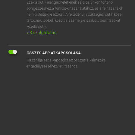
Ezek a sütik elengedhetetlenek az oldalunkon történő
böngészéshez,a funkciók használatához, és a felhasználók
nem tilthatják le azokat. A feltétlenül szükséges sütik közé
Magay Tamás
tartoznak többek között a személyre szabott beállításokat
ANGOL−MAGYAR SZÓTÁR
kezelő sütik.
↓
3
szolgáltatás
Kapcsolódó anyagok
stone
ÖSSZES APP ÁTKAPCSOLÁSA
Stone Age, the
Használja ezt a kapcsolót az összes alkalmazás
stone-broke
engedélyezéséhez/letiltásához.
stone circle
stone-cold
stoned
stone dead
stone deaf
stone-faced