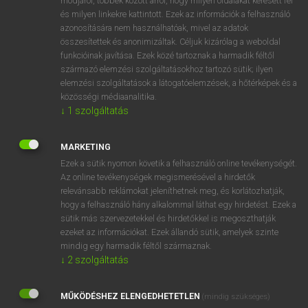
módjáról, többek között arról, hogy milyen oldalakat keresett fel
és milyen linkekre kattintott. Ezek az információk a felhasználó
VAN ELŐFIZETÉSED?
azonosítására nem használhatóak, mivel az adatok
összesítettek és anonimizáltak. Céljuk kizárólag a weboldal
Van előfizetésem a teljes szócikk megtekintéséhez.
funkcióinak javítása. Ezek közé tartoznak a harmadik féltől
származó elemzési szolgáltatásokhoz tartozó sütik; ilyen
BELÉPÉS
elemzési szolgáltatások a látogatóelemzések, a hőtérképek és a
közösségi médiaanalitika.
↓
1
szolgáltatás
MARKETING
Ezek a sütik nyomon követik a felhasználó online tevékenységét.
Az online tevékenységek megismerésével a hirdetők
NINCS ELŐFIZETÉSED?
relevánsabb reklámokat jeleníthetnek meg, és korlátozhatják,
Nincs regisztrációm és előfizetésem. A szótár 2 órás,
hogy a felhasználó hány alkalommal láthat egy hirdetést. Ezek a
díjmentes próbaverziójának elindításához regisztrálok és
sütik más szervezetekkel és hirdetőkkel is megoszthatják
belépek
.
ezeket az információkat. Ezek állandó sütik, amelyek szinte
mindig egy harmadik féltől származnak.
↓
2
szolgáltatás
REGISZTRÁCIÓ
MŰKÖDÉSHEZ ELENGEDHETETLEN
(mindig szükséges)