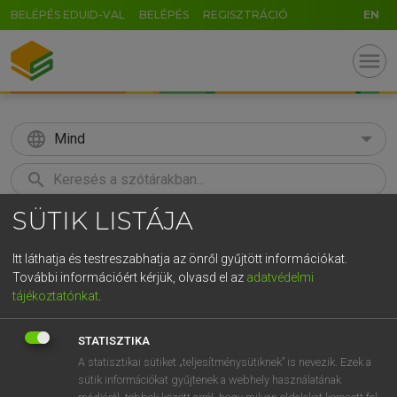
BELÉPÉS EDUID-VAL
BELÉPÉS
REGISZTRÁCIÓ
EN
menu
language
Mind
search
SÜTIK LISTÁJA
GR
KERESÉS
5
6
7
8
9
ö
ü
ó
Itt láthatja és testreszabhatja az önről gyűjtött információkat.
További információért kérjük, olvasd el az
adatvédelmi
r
t
z
u
i
o
p
ő
ú
MAGAY TAMÁS
tájékoztatónkat
.
Angol−magyar szótár
g
h
j
k
l
é
á
ű
Ω
STATISZTIKA
v
b
n
m
,
.
-
AltGr
A statisztikai sütiket „teljesítménysütiknek” is nevezik. Ezek a
sütik információkat gyűjtenek a webhely használatának