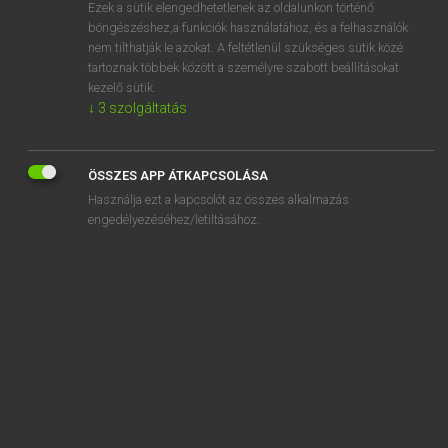
Ezek a sütik elengedhetetlenek az oldalunkon történő
böngészéshez,a funkciók használatához, és a felhasználók
nem tilthatják le azokat. A feltétlenül szükséges sütik közé
Magay Tamás
tartoznak többek között a személyre szabott beállításokat
ANGOL−MAGYAR SZÓTÁR
kezelő sütik.
↓
3
szolgáltatás
Kapcsolódó anyagok
stogie
ÖSSZES APP ÁTKAPCSOLÁSA
stoic
Használja ezt a kapcsolót az összes alkalmazás
stoical
engedélyezéséhez/letiltásához.
stoically
stoicism
stoke
stoked
Stoke-on-Trent
stoker