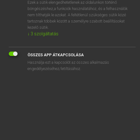
Ezek a sütik elengedhetetlenek az oldalunkon történő
böngészéshez,a funkciók használatához, és a felhasználók
nem tilthatják le azokat. A feltétlenül szükséges sütik közé
Magay Tamás
tartoznak többek között a személyre szabott beállításokat
ANGOL−MAGYAR SZÓTÁR
kezelő sütik.
↓
3
szolgáltatás
Kapcsolódó anyagok
stock up on
ÖSSZES APP ÁTKAPCSOLÁSA
stocky
Használja ezt a kapcsolót az összes alkalmazás
stockyard
engedélyezéséhez/letiltásához.
stodge
stodgy
stoep
stogie
stoic
stoical