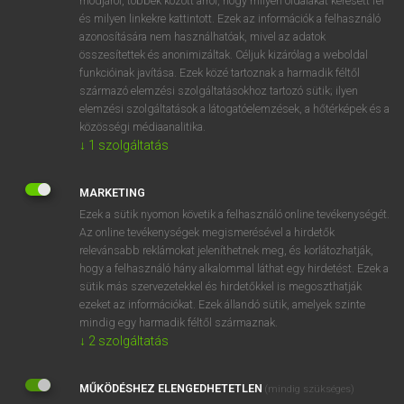
módjáról, többek között arról, hogy milyen oldalakat keresett fel
és milyen linkekre kattintott. Ezek az információk a felhasználó
VAN ELŐFIZETÉSED?
azonosítására nem használhatóak, mivel az adatok
összesítettek és anonimizáltak. Céljuk kizárólag a weboldal
Van előfizetésem a teljes szócikk megtekintéséhez.
funkcióinak javítása. Ezek közé tartoznak a harmadik féltől
származó elemzési szolgáltatásokhoz tartozó sütik; ilyen
BELÉPÉS
elemzési szolgáltatások a látogatóelemzések, a hőtérképek és a
közösségi médiaanalitika.
↓
1
szolgáltatás
MARKETING
Ezek a sütik nyomon követik a felhasználó online tevékenységét.
Az online tevékenységek megismerésével a hirdetők
NINCS ELŐFIZETÉSED?
relevánsabb reklámokat jeleníthetnek meg, és korlátozhatják,
Nincs regisztrációm és előfizetésem. A szótár 2 órás,
hogy a felhasználó hány alkalommal láthat egy hirdetést. Ezek a
díjmentes próbaverziójának elindításához regisztrálok és
sütik más szervezetekkel és hirdetőkkel is megoszthatják
belépek
.
ezeket az információkat. Ezek állandó sütik, amelyek szinte
mindig egy harmadik féltől származnak.
↓
2
szolgáltatás
REGISZTRÁCIÓ
MŰKÖDÉSHEZ ELENGEDHETETLEN
(mindig szükséges)