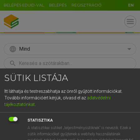
BELÉPÉS EDUID-VAL
BELÉPÉS
REGISZTRÁCIÓ
EN
menu
language
Mind
search
SÜTIK LISTÁJA
GR
KERESÉS
5
6
7
8
9
ö
ü
ó
Itt láthatja és testreszabhatja az önről gyűjtött információkat.
További információért kérjük, olvasd el az
adatvédelmi
r
t
z
u
i
o
p
ő
ú
MAGAY TAMÁS
tájékoztatónkat
.
Angol−magyar szótár
g
h
j
k
l
é
á
ű
Ω
STATISZTIKA
v
b
n
m
,
.
-
AltGr
A statisztikai sütiket „teljesítménysütiknek” is nevezik. Ezek a
sütik információkat gyűjtenek a webhely használatának