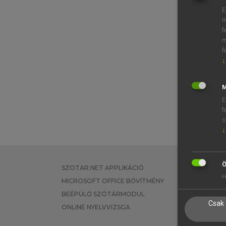
E
m
f
m
f
↓
M
E
f
s
↓
Ö
SZOTAR.NET APPLIKÁCIÓ
EGYÉNI FEL
H
MICROSOFT OFFICE BŐVÍTMÉNY
TANULÓKNA
BEÉPÜLŐ SZÓTÁRMODUL
OKTATÁSI I
Csak 
ONLINE NYELVVIZSGA
VÁLLALATI 