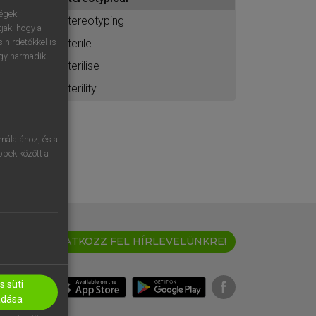
ához
ségek
stereotyping
ják, hogy a
sterile
 hirdetőkkel is
egy harmadik
sterilise
sterility
nálatához, és a
öbbek között a
IRATKOZZ FEL HÍRLEVELÜNKRE!
 süti
adása