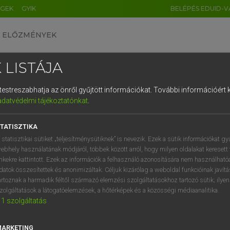
ÉGEK
GYIK
BELÉPÉS EDUID-V
ELŐZMÉNYEK
 LISTÁJA
és testreszabhatja az önről gyűjtött információkat.
További információért k
HU
DE
CN
FR
ES
IT
NL
RU
GR
adatvédelmi tájékoztatónkat
.
Y TAMÁS
1
2
3
4
5
6
7
8
9
l−magyar szótár
TATISZTIKA
q
w
e
r
t
z
u
i
 statisztikai sütiket „teljesítménysütiknek” is nevezik. Ezek a sütik információkat gy
ebhely használatának módjáról, többek között arról, hogy milyen oldalakat keresett 
a
s
d
f
g
h
j
k
l
é
inkekre kattintott. Ezek az információk a felhasználó azonosítására nem használható
datok összesítettek és anonimizáltak. Céljuk kizárólag a weboldal funkcióinak javít
í
y
x
c
v
b
n
m
,
.
artoznak a harmadik féltől származó elemzési szolgáltatásokhoz tartozó sütik; ilye
zolgáltatások a látogatóelemzések, a hőtérképek és a közösségi médiaanalitika.
VAN ELŐFIZETÉSED?
NINCS ELŐFIZETÉSED
1
szolgáltatás
előfizetésem a teljes szócikk
Nincs regisztrációm és előfiz
megtekintéséhez.
A szótár 2 órás, díjmente
MARKETING