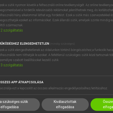
próbaverziójának elindítás
zek a sütik nyomon követik a felhasználó online tevékenységét. Az online tevékeny
BELÉPÉS
regisztrálok és
belépek
.
egismerésével a hirdetők relevánsabb reklámokat jeleníthetnek meg, és korlátozhat
elhasználó hány alkalommal láthat egy hirdetést. Ezek a sütik más szervezetekkel és
egoszthatják ezeket az információkat. Ezek állandó sütik, amelyek szinte mindig 
REGISZTRÁCIÓ
éltől származnak.
2
szolgáltatás
ŰKÖDÉSHEZ ELENGEDHETETLEN
(mindig szükséges)
zek a sütik elengedhetetlenek az oldalunkon történő böngészéshez,a funkciók hasz
elhasználók nem tilthatják le azokat. A feltétlenül szükséges sütik közé tartoznak t
zemélyre szabott beállításokat kezelő sütik.
3
szolgáltatás
SSZES APP ÁTKAPCSOLÁSA
HASZNÁLÓKNAK
SÚGÓ
asználja ezt a kapcsolót az összes alkalmazás engedélyezéséhez/letiltásához.
K
RÓLUNK
NTÉZMÉNYEKNEK
ELÉRHETŐSÉG
a szükséges sütik
Kiválasztottak
Összes
MEGOLDÁSOK
SÜTI BEÁLLÍTÁSOK
elfogadása
elfogadása
elfog