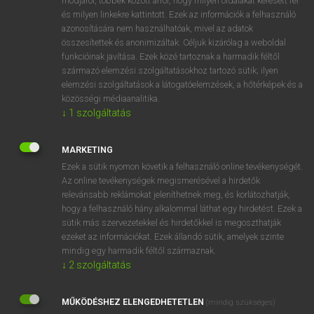
módjáról, többek között arról, hogy milyen oldalakat keresett fel
és milyen linkekre kattintott. Ezek az információk a felhasználó
VAN ELŐFIZETÉSED?
azonosítására nem használhatóak, mivel az adatok
összesítettek és anonimizáltak. Céljuk kizárólag a weboldal
Van előfizetésem a teljes szócikk megtekintéséhez.
funkcióinak javítása. Ezek közé tartoznak a harmadik féltől
származó elemzési szolgáltatásokhoz tartozó sütik; ilyen
BELÉPÉS
elemzési szolgáltatások a látogatóelemzések, a hőtérképek és a
közösségi médiaanalitika.
↓
1
szolgáltatás
MARKETING
Ezek a sütik nyomon követik a felhasználó online tevékenységét.
Az online tevékenységek megismerésével a hirdetők
NINCS ELŐFIZETÉSED?
relevánsabb reklámokat jeleníthetnek meg, és korlátozhatják,
Nincs regisztrációm és előfizetésem. A szótár 2 órás,
hogy a felhasználó hány alkalommal láthat egy hirdetést. Ezek a
díjmentes próbaverziójának elindításához regisztrálok és
sütik más szervezetekkel és hirdetőkkel is megoszthatják
belépek
.
ezeket az információkat. Ezek állandó sütik, amelyek szinte
mindig egy harmadik féltől származnak.
↓
2
szolgáltatás
REGISZTRÁCIÓ
MŰKÖDÉSHEZ ELENGEDHETETLEN
(mindig szükséges)