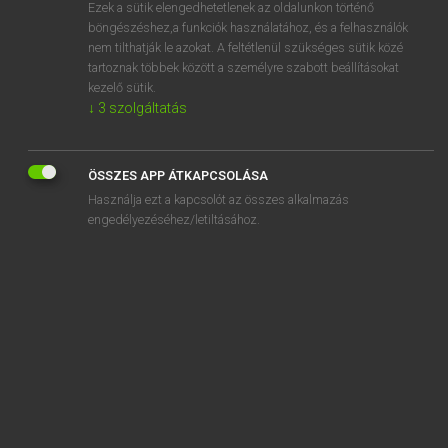
Ezek a sütik elengedhetetlenek az oldalunkon történő
böngészéshez,a funkciók használatához, és a felhasználók
nem tilthatják le azokat. A feltétlenül szükséges sütik közé
Magay Tamás
tartoznak többek között a személyre szabott beállításokat
ANGOL−MAGYAR SZÓTÁR
kezelő sütik.
↓
3
szolgáltatás
Kapcsolódó anyagok
additive
ÖSSZES APP ÁTKAPCSOLÁSA
addle
Használja ezt a kapcsolót az összes alkalmazás
addled
engedélyezéséhez/letiltásához.
add on
add-on
address
address book
addressee
add to