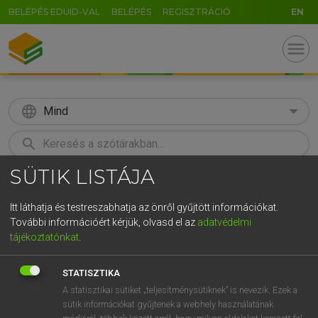
BELÉPÉS EDUID-VAL
BELÉPÉS
REGISZTRÁCIÓ
EN
menu
language
Mind
search
SÜTIK LISTÁJA
GR
KERESÉS
5
6
7
8
9
ö
ü
ó
Itt láthatja és testreszabhatja az önről gyűjtött információkat.
További információért kérjük, olvasd el az
adatvédelmi
r
t
z
u
i
o
p
ő
ú
MAGAY TAMÁS
tájékoztatónkat
.
Angol−magyar szótár
g
h
j
k
l
é
á
ű
Ω
STATISZTIKA
v
b
n
m
,
.
-
AltGr
A statisztikai sütiket „teljesítménysütiknek” is nevezik. Ezek a
sütik információkat gyűjtenek a webhely használatának