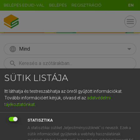
BELÉPÉS EDUID-VAL
BELÉPÉS
REGISZTRÁCIÓ
EN
menu
language
Mind
search
SÜTIK LISTÁJA
GR
KERESÉS
5
6
7
8
9
ö
ü
ó
Itt láthatja és testreszabhatja az önről gyűjtött információkat.
További információért kérjük, olvasd el az
adatvédelmi
r
t
z
u
i
o
p
ő
ú
MAGAY TAMÁS
tájékoztatónkat
.
Angol−magyar szótár
g
h
j
k
l
é
á
ű
Ω
STATISZTIKA
v
b
n
m
,
.
-
AltGr
A statisztikai sütiket „teljesítménysütiknek” is nevezik. Ezek a
sütik információkat gyűjtenek a webhely használatának