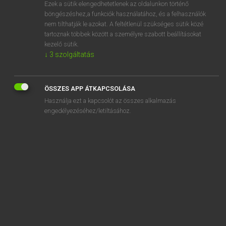
Ezek a sütik elengedhetetlenek az oldalunkon történő
böngészéshez,a funkciók használatához, és a felhasználók
nem tilthatják le azokat. A feltétlenül szükséges sütik közé
Magay Tamás
tartoznak többek között a személyre szabott beállításokat
ANGOL−MAGYAR SZÓTÁR
kezelő sütik.
↓
3
szolgáltatás
Kapcsolódó anyagok
statuary
ÖSSZES APP ÁTKAPCSOLÁSA
statue
Használja ezt a kapcsolót az összes alkalmazás
statuesque
engedélyezéséhez/letiltásához.
statuette
stature
status
status bar
status quo
status symbol