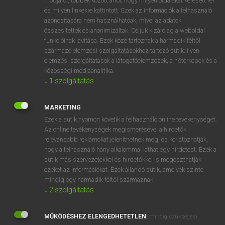
módjáról, többek között arról, hogy milyen oldalakat keresett fel
és milyen linkekre kattintott. Ezek az információk a felhasználó
VAN ELŐFIZETÉSED?
azonosítására nem használhatóak, mivel az adatok
összesítettek és anonimizáltak. Céljuk kizárólag a weboldal
Van előfizetésem a teljes szócikk megtekintéséhez.
funkcióinak javítása. Ezek közé tartoznak a harmadik féltől
származó elemzési szolgáltatásokhoz tartozó sütik; ilyen
BELÉPÉS
elemzési szolgáltatások a látogatóelemzések, a hőtérképek és a
közösségi médiaanalitika.
↓
1
szolgáltatás
MARKETING
Ezek a sütik nyomon követik a felhasználó online tevékenységét.
Az online tevékenységek megismerésével a hirdetők
NINCS ELŐFIZETÉSED?
relevánsabb reklámokat jeleníthetnek meg, és korlátozhatják,
Nincs regisztrációm és előfizetésem. A szótár 2 órás,
hogy a felhasználó hány alkalommal láthat egy hirdetést. Ezek a
díjmentes próbaverziójának elindításához regisztrálok és
sütik más szervezetekkel és hirdetőkkel is megoszthatják
belépek
.
ezeket az információkat. Ezek állandó sütik, amelyek szinte
mindig egy harmadik féltől származnak.
↓
2
szolgáltatás
REGISZTRÁCIÓ
MŰKÖDÉSHEZ ELENGEDHETETLEN
(mindig szükséges)