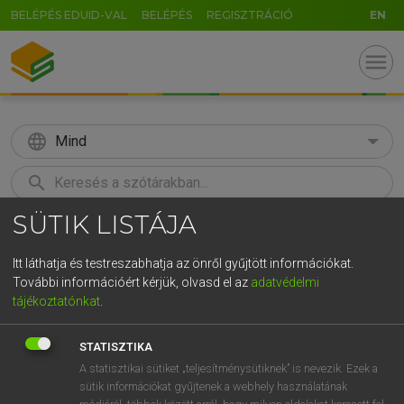
BELÉPÉS EDUID-VAL
BELÉPÉS
REGISZTRÁCIÓ
EN
menu
language
Mind
search
SÜTIK LISTÁJA
GR
KERESÉS
5
6
7
8
9
ö
ü
ó
Itt láthatja és testreszabhatja az önről gyűjtött információkat.
További információért kérjük, olvasd el az
adatvédelmi
r
t
z
u
i
o
p
ő
ú
MAGAY TAMÁS
tájékoztatónkat
.
Angol−magyar szótár
g
h
j
k
l
é
á
ű
Ω
STATISZTIKA
v
b
n
m
,
.
-
AltGr
A statisztikai sütiket „teljesítménysütiknek” is nevezik. Ezek a
sütik információkat gyűjtenek a webhely használatának