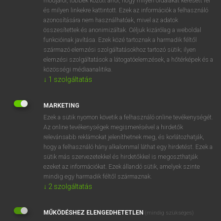
módjáról, többek között arról, hogy milyen oldalakat keresett fel
és milyen linkekre kattintott. Ezek az információk a felhasználó
VAN ELŐFIZETÉSED?
azonosítására nem használhatóak, mivel az adatok
összesítettek és anonimizáltak. Céljuk kizárólag a weboldal
Van előfizetésem a teljes szócikk megtekintéséhez.
funkcióinak javítása. Ezek közé tartoznak a harmadik féltől
származó elemzési szolgáltatásokhoz tartozó sütik; ilyen
BELÉPÉS
elemzési szolgáltatások a látogatóelemzések, a hőtérképek és a
közösségi médiaanalitika.
↓
1
szolgáltatás
MARKETING
Ezek a sütik nyomon követik a felhasználó online tevékenységét.
Az online tevékenységek megismerésével a hirdetők
NINCS ELŐFIZETÉSED?
relevánsabb reklámokat jeleníthetnek meg, és korlátozhatják,
Nincs regisztrációm és előfizetésem. A szótár 2 órás,
hogy a felhasználó hány alkalommal láthat egy hirdetést. Ezek a
díjmentes próbaverziójának elindításához regisztrálok és
sütik más szervezetekkel és hirdetőkkel is megoszthatják
belépek
.
ezeket az információkat. Ezek állandó sütik, amelyek szinte
mindig egy harmadik féltől származnak.
↓
2
szolgáltatás
REGISZTRÁCIÓ
MŰKÖDÉSHEZ ELENGEDHETETLEN
(mindig szükséges)