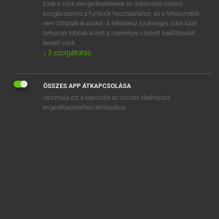
Ezek a sütik elengedhetetlenek az oldalunkon történő
böngészéshez,a funkciók használatához, és a felhasználók
nem tilthatják le azokat. A feltétlenül szükséges sütik közé
Magay Tamás
tartoznak többek között a személyre szabott beállításokat
ANGOL−MAGYAR SZÓTÁR
kezelő sütik.
↓
3
szolgáltatás
Kapcsolódó anyagok
starchy
ÖSSZES APP ÁTKAPCSOLÁSA
star-crossed
Használja ezt a kapcsolót az összes alkalmazás
stardom
engedélyezéséhez/letiltásához.
stardust
stare
stare out
starfish
starfruit
stargaze