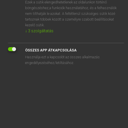
Ezek a sütik elengedhetetlenek az oldalunkon történő
böngészéshez,a funkciók használatához, és a felhasználók
nem tilthatják le azokat. A feltétlenül szükséges sütik közé
Magay Tamás
tartoznak többek között a személyre szabott beállításokat
ANGOL−MAGYAR SZÓTÁR
kezelő sütik.
↓
3
szolgáltatás
Kapcsolódó anyagok
soundproof
ÖSSZES APP ÁTKAPCSOLÁSA
sound-recording
Használja ezt a kapcsolót az összes alkalmazás
soundsmith
engedélyezéséhez/letiltásához.
sound system
soundtrack
sound wave
soup
souped-up
soup kitchen