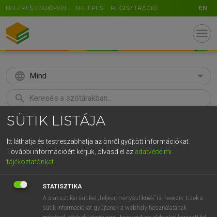
BELÉPÉS EDUID-VAL
BELÉPÉS
REGISZTRÁCIÓ
EN
menu
language
Mind
search
SÜTIK LISTÁJA
GR
KERESÉS
5
6
7
8
9
ö
ü
ó
Itt láthatja és testreszabhatja az önről gyűjtött információkat.
További információért kérjük, olvasd el az
adatvédelmi
r
t
z
u
i
o
p
ő
ú
MAGAY TAMÁS
tájékoztatónkat
.
Angol−magyar szótár
g
h
j
k
l
é
á
ű
Ω
STATISZTIKA
v
b
n
m
,
.
-
AltGr
A statisztikai sütiket „teljesítménysütiknek” is nevezik. Ezek a
sütik információkat gyűjtenek a webhely használatának