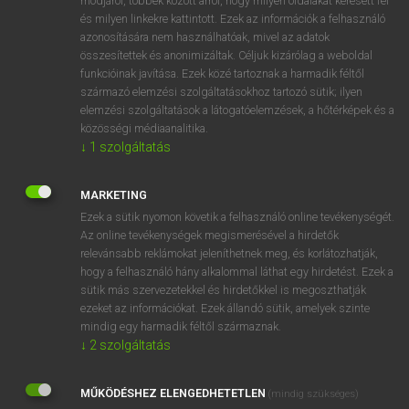
módjáról, többek között arról, hogy milyen oldalakat keresett fel
és milyen linkekre kattintott. Ezek az információk a felhasználó
VAN ELŐFIZETÉSED?
azonosítására nem használhatóak, mivel az adatok
összesítettek és anonimizáltak. Céljuk kizárólag a weboldal
Van előfizetésem a teljes szócikk megtekintéséhez.
funkcióinak javítása. Ezek közé tartoznak a harmadik féltől
származó elemzési szolgáltatásokhoz tartozó sütik; ilyen
BELÉPÉS
elemzési szolgáltatások a látogatóelemzések, a hőtérképek és a
közösségi médiaanalitika.
↓
1
szolgáltatás
MARKETING
Ezek a sütik nyomon követik a felhasználó online tevékenységét.
Az online tevékenységek megismerésével a hirdetők
NINCS ELŐFIZETÉSED?
relevánsabb reklámokat jeleníthetnek meg, és korlátozhatják,
Nincs regisztrációm és előfizetésem. A szótár 2 órás,
hogy a felhasználó hány alkalommal láthat egy hirdetést. Ezek a
díjmentes próbaverziójának elindításához regisztrálok és
sütik más szervezetekkel és hirdetőkkel is megoszthatják
belépek
.
ezeket az információkat. Ezek állandó sütik, amelyek szinte
mindig egy harmadik féltől származnak.
↓
2
szolgáltatás
REGISZTRÁCIÓ
MŰKÖDÉSHEZ ELENGEDHETETLEN
(mindig szükséges)