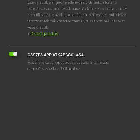
Ezek a sütik elengedhetetlenek az oldalunkon történő
böngészéshez,a funkciók használatához, és a felhasználók
nem tilthatják le azokat. A feltétlenül szükséges sütik közé
Magay Tamás
tartoznak többek között a személyre szabott beállításokat
ANGOL−MAGYAR SZÓTÁR
kezelő sütik.
↓
3
szolgáltatás
Kapcsolódó anyagok
sopping wet
ÖSSZES APP ÁTKAPCSOLÁSA
soppy
Használja ezt a kapcsolót az összes alkalmazás
soprano
engedélyezéséhez/letiltásához.
sorbet
sorcerer
sorceress
sorcery
sordid
sordidness