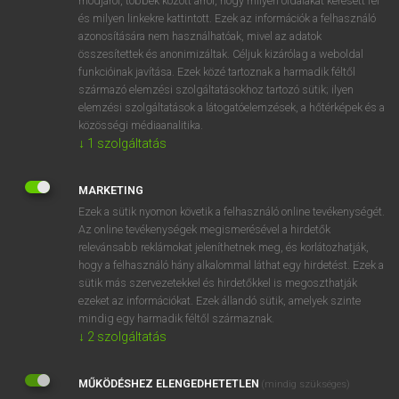
módjáról, többek között arról, hogy milyen oldalakat keresett fel
és milyen linkekre kattintott. Ezek az információk a felhasználó
VAN ELŐFIZETÉSED?
azonosítására nem használhatóak, mivel az adatok
összesítettek és anonimizáltak. Céljuk kizárólag a weboldal
Van előfizetésem a teljes szócikk megtekintéséhez.
funkcióinak javítása. Ezek közé tartoznak a harmadik féltől
származó elemzési szolgáltatásokhoz tartozó sütik; ilyen
BELÉPÉS
elemzési szolgáltatások a látogatóelemzések, a hőtérképek és a
közösségi médiaanalitika.
↓
1
szolgáltatás
MARKETING
Ezek a sütik nyomon követik a felhasználó online tevékenységét.
Az online tevékenységek megismerésével a hirdetők
NINCS ELŐFIZETÉSED?
relevánsabb reklámokat jeleníthetnek meg, és korlátozhatják,
Nincs regisztrációm és előfizetésem. A szótár 2 órás,
hogy a felhasználó hány alkalommal láthat egy hirdetést. Ezek a
díjmentes próbaverziójának elindításához regisztrálok és
sütik más szervezetekkel és hirdetőkkel is megoszthatják
belépek
.
ezeket az információkat. Ezek állandó sütik, amelyek szinte
mindig egy harmadik féltől származnak.
↓
2
szolgáltatás
REGISZTRÁCIÓ
MŰKÖDÉSHEZ ELENGEDHETETLEN
(mindig szükséges)