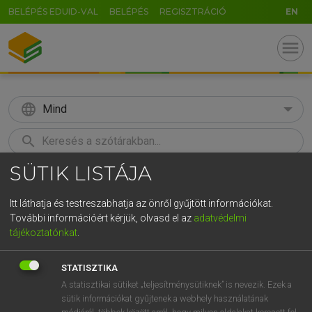
BELÉPÉS EDUID-VAL
BELÉPÉS
REGISZTRÁCIÓ
EN
menu
language
Mind
search
SÜTIK LISTÁJA
GR
KERESÉS
5
6
7
8
9
ö
ü
ó
Itt láthatja és testreszabhatja az önről gyűjtött információkat.
További információért kérjük, olvasd el az
adatvédelmi
r
t
z
u
i
o
p
ő
ú
MAGAY TAMÁS
tájékoztatónkat
.
Angol−magyar szótár
g
h
j
k
l
é
á
ű
Ω
STATISZTIKA
v
b
n
m
,
.
-
AltGr
A statisztikai sütiket „teljesítménysütiknek” is nevezik. Ezek a
sütik információkat gyűjtenek a webhely használatának