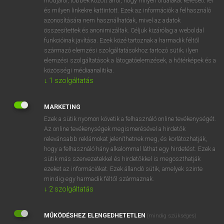
módjáról, többek között arról, hogy milyen oldalakat keresett fel
és milyen linkekre kattintott. Ezek az információk a felhasználó
VAN ELŐFIZETÉSED?
azonosítására nem használhatóak, mivel az adatok
összesítettek és anonimizáltak. Céljuk kizárólag a weboldal
Van előfizetésem a teljes szócikk megtekintéséhez.
funkcióinak javítása. Ezek közé tartoznak a harmadik féltől
származó elemzési szolgáltatásokhoz tartozó sütik; ilyen
BELÉPÉS
elemzési szolgáltatások a látogatóelemzések, a hőtérképek és a
közösségi médiaanalitika.
↓
1
szolgáltatás
MARKETING
Ezek a sütik nyomon követik a felhasználó online tevékenységét.
Az online tevékenységek megismerésével a hirdetők
NINCS ELŐFIZETÉSED?
relevánsabb reklámokat jeleníthetnek meg, és korlátozhatják,
Nincs regisztrációm és előfizetésem. A szótár 2 órás,
hogy a felhasználó hány alkalommal láthat egy hirdetést. Ezek a
díjmentes próbaverziójának elindításához regisztrálok és
sütik más szervezetekkel és hirdetőkkel is megoszthatják
belépek
.
ezeket az információkat. Ezek állandó sütik, amelyek szinte
mindig egy harmadik féltől származnak.
↓
2
szolgáltatás
REGISZTRÁCIÓ
MŰKÖDÉSHEZ ELENGEDHETETLEN
(mindig szükséges)