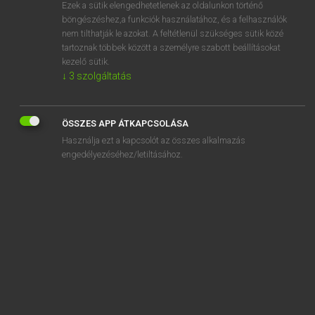
Ezek a sütik elengedhetetlenek az oldalunkon történő
böngészéshez,a funkciók használatához, és a felhasználók
nem tilthatják le azokat. A feltétlenül szükséges sütik közé
Magay Tamás
tartoznak többek között a személyre szabott beállításokat
ANGOL−MAGYAR SZÓTÁR
kezelő sütik.
↓
3
szolgáltatás
Kapcsolódó anyagok
sob
ÖSSZES APP ÁTKAPCSOLÁSA
SOB
Használja ezt a kapcsolót az összes alkalmazás
sober
engedélyezéséhez/letiltásához.
sobering
soberly
sober-minded
soberness
sober up
sobriety