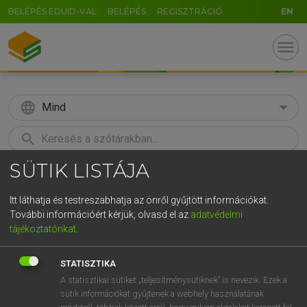
BELÉPÉS EDUID-VAL
BELÉPÉS
REGISZTRÁCIÓ
EN
menu
language
Mind
search
SÜTIK LISTÁJA
GR
KERESÉS
5
6
7
8
9
ö
ü
ó
Itt láthatja és testreszabhatja az önről gyűjtött információkat.
További információért kérjük, olvasd el az
adatvédelmi
r
t
z
u
i
o
p
ő
ú
MAGAY TAMÁS
tájékoztatónkat
.
Angol−magyar szótár
g
h
j
k
l
é
á
ű
Ω
STATISZTIKA
v
b
n
m
,
.
-
AltGr
A statisztikai sütiket „teljesítménysütiknek” is nevezik. Ezek a
sütik információkat gyűjtenek a webhely használatának