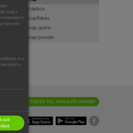
ához
ségek
soapbox
ják, hogy a
soapflakes
 hirdetőkkel is
egy harmadik
soap opera
soap powder
nálatához, és a
öbbek között a
IRATKOZZ FEL HÍRLEVELÜNKRE!
 süti
adása