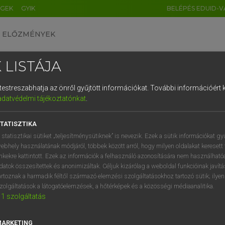
ÉGEK
GYIK
BELÉPÉS EDUID-V
ELŐZMÉNYEK
 LISTÁJA
és testreszabhatja az önről gyűjtött információkat.
További információért k
HU
DE
CN
FR
ES
IT
NL
RU
GR
adatvédelmi tájékoztatónkat
.
Y TAMÁS
1
2
3
4
5
6
7
8
9
l−magyar szótár
TATISZTIKA
q
w
e
r
t
z
u
i
 statisztikai sütiket „teljesítménysütiknek” is nevezik. Ezek a sütik információkat gy
ebhely használatának módjáról, többek között arról, hogy milyen oldalakat keresett 
a
s
d
f
g
h
j
k
l
é
inkekre kattintott. Ezek az információk a felhasználó azonosítására nem használható
datok összesítettek és anonimizáltak. Céljuk kizárólag a weboldal funkcióinak javít
í
y
x
c
v
b
n
m
,
.
artoznak a harmadik féltől származó elemzési szolgáltatásokhoz tartozó sütik; ilye
zolgáltatások a látogatóelemzések, a hőtérképek és a közösségi médiaanalitika.
VAN ELŐFIZETÉSED?
NINCS ELŐFIZETÉSED
1
szolgáltatás
előfizetésem a teljes szócikk
Nincs regisztrációm és előfiz
megtekintéséhez.
A szótár 2 órás, díjmente
MARKETING