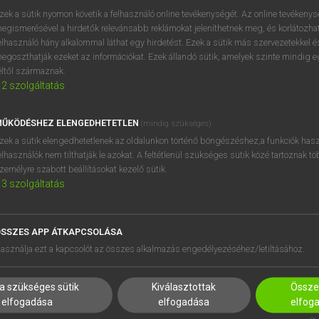
próbaverziójának elindítás
zek a sütik nyomon követik a felhasználó online tevékenységét. Az online tevékeny
BELÉPÉS
regisztrálok és
belépek
.
egismerésével a hirdetők relevánsabb reklámokat jeleníthetnek meg, és korlátozhat
elhasználó hány alkalommal láthat egy hirdetést. Ezek a sütik más szervezetekkel és
egoszthatják ezeket az információkat. Ezek állandó sütik, amelyek szinte mindig 
REGISZTRÁCIÓ
éltől származnak.
2
szolgáltatás
ŰKÖDÉSHEZ ELENGEDHETETLEN
(mindig szükséges)
zek a sütik elengedhetetlenek az oldalunkon történő böngészéshez,a funkciók hasz
elhasználók nem tilthatják le azokat. A feltétlenül szükséges sütik közé tartoznak t
zemélyre szabott beállításokat kezelő sütik.
3
szolgáltatás
SSZES APP ÁTKAPCSOLÁSA
HASZNÁLÓKNAK
SÚGÓ
asználja ezt a kapcsolót az összes alkalmazás engedélyezéséhez/letiltásához.
K
RÓLUNK
NTÉZMÉNYEKNEK
ELÉRHETŐSÉG
a szükséges sütik
Kiválasztottak
Összes
MEGOLDÁSOK
SÜTI BEÁLLÍTÁSOK
elfogadása
elfogadása
elfog