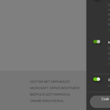
E
m
f
m
f
↓
M
E
f
s
↓
Ö
SZOTAR.NET APPLIKÁCIÓ
EGYÉNI FEL
H
MICROSOFT OFFICE BŐVÍTMÉNY
TANULÓKNA
BEÉPÜLŐ SZÓTÁRMODUL
OKTATÁSI I
Csak 
ONLINE NYELVVIZSGA
VÁLLALATI 