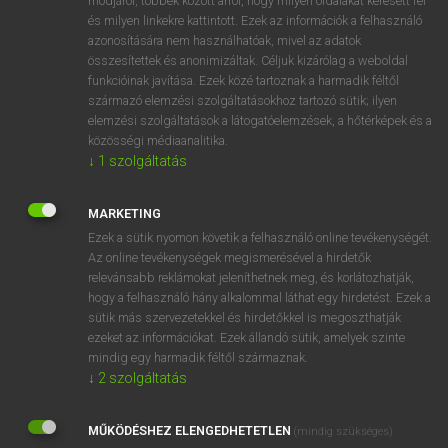
módjáról, többek között arról, hogy milyen oldalakat keresett fel
és milyen linkekre kattintott. Ezek az információk a felhasználó
VAN ELŐFIZETÉSED?
azonosítására nem használhatóak, mivel az adatok
összesítettek és anonimizáltak. Céljuk kizárólag a weboldal
Van előfizetésem a teljes szócikk megtekintéséhez.
funkcióinak javítása. Ezek közé tartoznak a harmadik féltől
származó elemzési szolgáltatásokhoz tartozó sütik; ilyen
BELÉPÉS
elemzési szolgáltatások a látogatóelemzések, a hőtérképek és a
közösségi médiaanalitika.
↓
1
szolgáltatás
MARKETING
Ezek a sütik nyomon követik a felhasználó online tevékenységét.
Az online tevékenységek megismerésével a hirdetők
NINCS ELŐFIZETÉSED?
relevánsabb reklámokat jeleníthetnek meg, és korlátozhatják,
Nincs regisztrációm és előfizetésem. A szótár 2 órás,
hogy a felhasználó hány alkalommal láthat egy hirdetést. Ezek a
díjmentes próbaverziójának elindításához regisztrálok és
sütik más szervezetekkel és hirdetőkkel is megoszthatják
belépek
.
ezeket az információkat. Ezek állandó sütik, amelyek szinte
mindig egy harmadik féltől származnak.
↓
2
szolgáltatás
REGISZTRÁCIÓ
MŰKÖDÉSHEZ ELENGEDHETETLEN
(mindig szükséges)