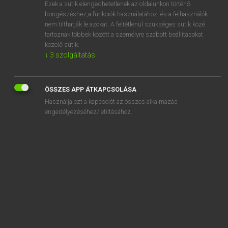
Ezek a sütik elengedhetetlenek az oldalunkon történő
böngészéshez,a funkciók használatához, és a felhasználók
nem tilthatják le azokat. A feltétlenül szükséges sütik közé
Magay Tamás
tartoznak többek között a személyre szabott beállításokat
ANGOL−MAGYAR SZÓTÁR
kezelő sütik.
↓
3
szolgáltatás
Kapcsolódó anyagok
snow-white
ÖSSZES APP ÁTKAPCSOLÁSA
snowy
Használja ezt a kapcsolót az összes alkalmazás
SNP, the
engedélyezéséhez/letiltásához.
Snr
snub
snub nose
snub-nosed
snuck
snuff