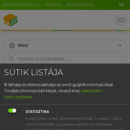
BELÉPÉS EDUID-VAL
BELÉPÉS
REGISZTRÁCIÓ
EN
menu
language
Mind
search
SÜTIK LISTÁJA
GR
KERESÉS
5
6
7
8
9
ö
ü
ó
Itt láthatja és testreszabhatja az önről gyűjtött információkat.
További információért kérjük, olvasd el az
adatvédelmi
r
t
z
u
i
o
p
ő
ú
MAGAY TAMÁS
tájékoztatónkat
.
Angol−magyar szótár
g
h
j
k
l
é
á
ű
Ω
STATISZTIKA
v
b
n
m
,
.
-
AltGr
A statisztikai sütiket „teljesítménysütiknek” is nevezik. Ezek a
sütik információkat gyűjtenek a webhely használatának