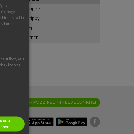
ához
ségek
snippet
ják, hogy a
snippy
 hirdetőkkel is
egy harmadik
snit
snitch
nálatához, és a
öbbek között a
IRATKOZZ FEL HÍRLEVELÜNKRE!
 süti
adása