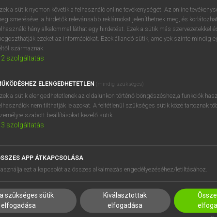
próbaverziójának elindítás
zek a sütik nyomon követik a felhasználó online tevékenységét. Az online tevékeny
BELÉPÉS
regisztrálok és
belépek
.
egismerésével a hirdetők relevánsabb reklámokat jeleníthetnek meg, és korlátozhat
elhasználó hány alkalommal láthat egy hirdetést. Ezek a sütik más szervezetekkel és
egoszthatják ezeket az információkat. Ezek állandó sütik, amelyek szinte mindig 
REGISZTRÁCIÓ
éltől származnak.
2
szolgáltatás
ŰKÖDÉSHEZ ELENGEDHETETLEN
(mindig szükséges)
zek a sütik elengedhetetlenek az oldalunkon történő böngészéshez,a funkciók hasz
elhasználók nem tilthatják le azokat. A feltétlenül szükséges sütik közé tartoznak t
zemélyre szabott beállításokat kezelő sütik.
3
szolgáltatás
SSZES APP ÁTKAPCSOLÁSA
HASZNÁLÓKNAK
SÚGÓ
asználja ezt a kapcsolót az összes alkalmazás engedélyezéséhez/letiltásához.
K
RÓLUNK
NTÉZMÉNYEKNEK
ELÉRHETŐSÉG
a szükséges sütik
Kiválasztottak
Összes
MEGOLDÁSOK
SÜTI BEÁLLÍTÁSOK
elfogadása
elfogadása
elfog