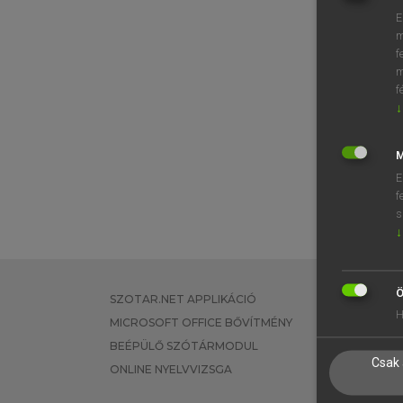
E
m
f
m
f
↓
M
E
f
s
↓
Ö
SZOTAR.NET APPLIKÁCIÓ
EGYÉNI FEL
H
MICROSOFT OFFICE BŐVÍTMÉNY
TANULÓKNA
BEÉPÜLŐ SZÓTÁRMODUL
OKTATÁSI I
Csak 
ONLINE NYELVVIZSGA
VÁLLALATI 