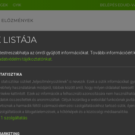
ÉGEK
GYIK
BELÉPÉS EDUID-V
ELŐZMÉNYEK
 LISTÁJA
és testreszabhatja az önről gyűjtött információkat.
További információért k
HU
DE
CN
FR
ES
IT
NL
RU
GR
adatvédelmi tájékoztatónkat
.
Y TAMÁS
1
2
3
4
5
6
7
8
9
l−magyar szótár
TATISZTIKA
q
w
e
r
t
z
u
i
 statisztikai sütiket „teljesítménysütiknek” is nevezik. Ezek a sütik információkat gy
ebhely használatának módjáról, többek között arról, hogy milyen oldalakat keresett 
a
s
d
f
g
h
j
k
l
é
inkekre kattintott. Ezek az információk a felhasználó azonosítására nem használható
datok összesítettek és anonimizáltak. Céljuk kizárólag a weboldal funkcióinak javít
í
y
x
c
v
b
n
m
,
.
artoznak a harmadik féltől származó elemzési szolgáltatásokhoz tartozó sütik; ilye
zolgáltatások a látogatóelemzések, a hőtérképek és a közösségi médiaanalitika.
VAN ELŐFIZETÉSED?
NINCS ELŐFIZETÉSED
1
szolgáltatás
előfizetésem a teljes szócikk
Nincs regisztrációm és előfiz
megtekintéséhez.
A szótár 2 órás, díjmente
MARKETING