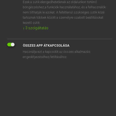
Ezek a sütik elengedhetetlenek az oldalunkon történő
böngészéshez,a funkciók használatához, és a felhasználók
nem tilthatják le azokat. A feltétlenül szükséges sütik közé
Magay Tamás
tartoznak többek között a személyre szabott beállításokat
ANGOL−MAGYAR SZÓTÁR
kezelő sütik.
↓
3
szolgáltatás
Kapcsolódó anyagok
sniffer dog
ÖSSZES APP ÁTKAPCSOLÁSA
sniffily
Használja ezt a kapcsolót az összes alkalmazás
sniffle
engedélyezéséhez/letiltásához.
sniff out
sniffy
snift
snifter
snigger
snip