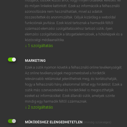
módjáról, többek között arról, hogy milyen oldalakat keresett fel
és milyen linkekre kattintott. Ezek az információk a felhasználó
VAN ELŐFIZETÉSED?
azonosítására nem használhatóak, mivel az adatok
összesítettek és anonimizáltak. Céljuk kizárólag a weboldal
Van előfizetésem a teljes szócikk megtekintéséhez.
funkcióinak javítása. Ezek közé tartoznak a harmadik féltől
származó elemzési szolgáltatásokhoz tartozó sütik; ilyen
BELÉPÉS
elemzési szolgáltatások a látogatóelemzések, a hőtérképek és a
közösségi médiaanalitika.
↓
1
szolgáltatás
MARKETING
Ezek a sütik nyomon követik a felhasználó online tevékenységét.
Az online tevékenységek megismerésével a hirdetők
NINCS ELŐFIZETÉSED?
relevánsabb reklámokat jeleníthetnek meg, és korlátozhatják,
Nincs regisztrációm és előfizetésem. A szótár 2 órás,
hogy a felhasználó hány alkalommal láthat egy hirdetést. Ezek a
díjmentes próbaverziójának elindításához regisztrálok és
sütik más szervezetekkel és hirdetőkkel is megoszthatják
belépek
.
ezeket az információkat. Ezek állandó sütik, amelyek szinte
mindig egy harmadik féltől származnak.
↓
2
szolgáltatás
REGISZTRÁCIÓ
MŰKÖDÉSHEZ ELENGEDHETETLEN
(mindig szükséges)