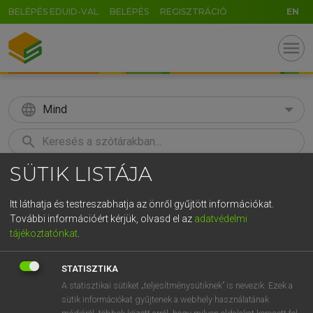
BELÉPÉS EDUID-VAL
BELÉPÉS
REGISZTRÁCIÓ
EN
menu
language
Mind
search
SÜTIK LISTÁJA
GR
KERESÉS
5
6
7
8
9
ö
ü
ó
Itt láthatja és testreszabhatja az önről gyűjtött információkat.
További információért kérjük, olvasd el az
adatvédelmi
r
t
z
u
i
o
p
ő
ú
MAGAY TAMÁS
tájékoztatónkat
.
Angol−magyar szótár
g
h
j
k
l
é
á
ű
Ω
STATISZTIKA
v
b
n
m
,
.
-
AltGr
A statisztikai sütiket „teljesítménysütiknek” is nevezik. Ezek a
sütik információkat gyűjtenek a webhely használatának