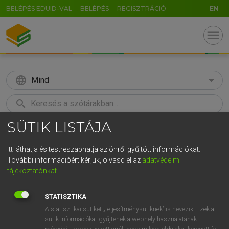
BELÉPÉS EDUID-VAL
BELÉPÉS
REGISZTRÁCIÓ
EN
menu
language
Mind
search
SÜTIK LISTÁJA
GR
KERESÉS
5
6
7
8
9
ö
ü
ó
Itt láthatja és testreszabhatja az önről gyűjtött információkat.
További információért kérjük, olvasd el az
adatvédelmi
r
t
z
u
i
o
p
ő
ú
MAGAY TAMÁS
tájékoztatónkat
.
Angol−magyar szótár
g
h
j
k
l
é
á
ű
Ω
STATISZTIKA
v
b
n
m
,
.
-
AltGr
A statisztikai sütiket „teljesítménysütiknek” is nevezik. Ezek a
sütik információkat gyűjtenek a webhely használatának