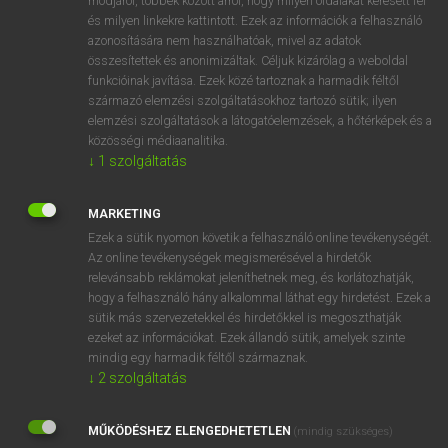
módjáról, többek között arról, hogy milyen oldalakat keresett fel
és milyen linkekre kattintott. Ezek az információk a felhasználó
VAN ELŐFIZETÉSED?
azonosítására nem használhatóak, mivel az adatok
összesítettek és anonimizáltak. Céljuk kizárólag a weboldal
Van előfizetésem a teljes szócikk megtekintéséhez.
funkcióinak javítása. Ezek közé tartoznak a harmadik féltől
származó elemzési szolgáltatásokhoz tartozó sütik; ilyen
BELÉPÉS
elemzési szolgáltatások a látogatóelemzések, a hőtérképek és a
közösségi médiaanalitika.
↓
1
szolgáltatás
MARKETING
Ezek a sütik nyomon követik a felhasználó online tevékenységét.
Az online tevékenységek megismerésével a hirdetők
NINCS ELŐFIZETÉSED?
relevánsabb reklámokat jeleníthetnek meg, és korlátozhatják,
Nincs regisztrációm és előfizetésem. A szótár 2 órás,
hogy a felhasználó hány alkalommal láthat egy hirdetést. Ezek a
díjmentes próbaverziójának elindításához regisztrálok és
sütik más szervezetekkel és hirdetőkkel is megoszthatják
belépek
.
ezeket az információkat. Ezek állandó sütik, amelyek szinte
mindig egy harmadik féltől származnak.
↓
2
szolgáltatás
REGISZTRÁCIÓ
MŰKÖDÉSHEZ ELENGEDHETETLEN
(mindig szükséges)