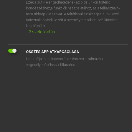
Ezek a sütik elengedhetetlenek az oldalunkon történő
böngészéshez,a funkciók használatához, és a felhasználók
nem tilthatják le azokat. A feltétlenül szükséges sütik közé
Magay Tamás
tartoznak többek között a személyre szabott beállításokat
ANGOL−MAGYAR SZÓTÁR
kezelő sütik.
↓
3
szolgáltatás
Kapcsolódó anyagok
sequel
ÖSSZES APP ÁTKAPCSOLÁSA
sequence
Használja ezt a kapcsolót az összes alkalmazás
sequencer
engedélyezéséhez/letiltásához.
sequencing
sequential
sequential access
sequester
sequestered
sequestrate