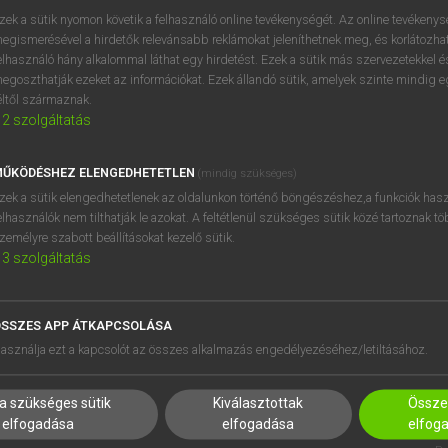
próbaverziójának elindítás
zek a sütik nyomon követik a felhasználó online tevékenységét. Az online tevékeny
BELÉPÉS
regisztrálok és
belépek
.
egismerésével a hirdetők relevánsabb reklámokat jeleníthetnek meg, és korlátozhat
elhasználó hány alkalommal láthat egy hirdetést. Ezek a sütik más szervezetekkel és
egoszthatják ezeket az információkat. Ezek állandó sütik, amelyek szinte mindig 
REGISZTRÁCIÓ
éltől származnak.
2
szolgáltatás
ŰKÖDÉSHEZ ELENGEDHETETLEN
(mindig szükséges)
zek a sütik elengedhetetlenek az oldalunkon történő böngészéshez,a funkciók hasz
elhasználók nem tilthatják le azokat. A feltétlenül szükséges sütik közé tartoznak t
zemélyre szabott beállításokat kezelő sütik.
3
szolgáltatás
SSZES APP ÁTKAPCSOLÁSA
HASZNÁLÓKNAK
SÚGÓ
asználja ezt a kapcsolót az összes alkalmazás engedélyezéséhez/letiltásához.
K
RÓLUNK
NTÉZMÉNYEKNEK
ELÉRHETŐSÉG
a szükséges sütik
Kiválasztottak
Összes
MEGOLDÁSOK
SÜTI BEÁLLÍTÁSOK
elfogadása
elfogadása
elfog