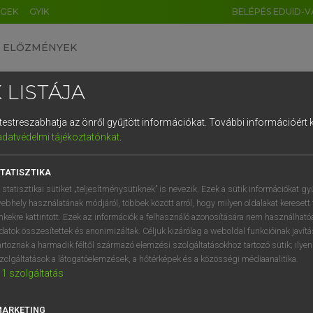
ÉGEK
GYIK
BELÉPÉS EDUID-V
ELŐZMÉNYEK
 LISTÁJA
és testreszabhatja az önről gyűjtött információkat.
További információért k
HU
DE
CN
FR
ES
IT
NL
RU
GR
adatvédelmi tájékoztatónkat
.
Y TAMÁS
1
2
3
4
5
6
7
8
9
l−magyar szótár
TATISZTIKA
q
w
e
r
t
z
u
i
 statisztikai sütiket „teljesítménysütiknek” is nevezik. Ezek a sütik információkat gy
ebhely használatának módjáról, többek között arról, hogy milyen oldalakat keresett 
a
s
d
f
g
h
j
k
l
é
inkekre kattintott. Ezek az információk a felhasználó azonosítására nem használható
datok összesítettek és anonimizáltak. Céljuk kizárólag a weboldal funkcióinak javít
í
y
x
c
v
b
n
m
,
.
artoznak a harmadik féltől származó elemzési szolgáltatásokhoz tartozó sütik; ilye
zolgáltatások a látogatóelemzések, a hőtérképek és a közösségi médiaanalitika.
VAN ELŐFIZETÉSED?
NINCS ELŐFIZETÉSED
1
szolgáltatás
előfizetésem a teljes szócikk
Nincs regisztrációm és előfiz
megtekintéséhez.
A szótár 2 órás, díjmente
MARKETING