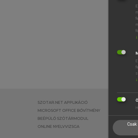
E
m
f
m
f
↓
M
E
f
s
↓
Ö
SZOTAR.NET APPLIKÁCIÓ
EGYÉNI FEL
H
MICROSOFT OFFICE BŐVÍTMÉNY
TANULÓKNA
BEÉPÜLŐ SZÓTÁRMODUL
OKTATÁSI I
Csak 
ONLINE NYELVVIZSGA
VÁLLALATI 