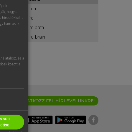
ához
ségek
birch
ják, hogy a
bird
 hirdetőkkel is
egy harmadik
bird bath
bird-brain
nálatához, és a
öbbek között a
IRATKOZZ FEL HÍRLEVELÜNKRE!
 süti
adása