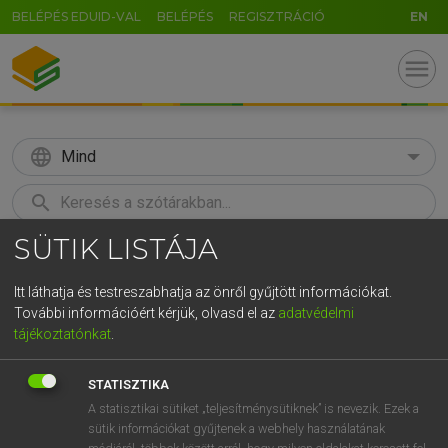
BELÉPÉS EDUID-VAL
BELÉPÉS
REGISZTRÁCIÓ
EN
menu
language
Mind
search
SÜTIK LISTÁJA
GR
KERESÉS
5
6
7
8
9
ö
ü
ó
Itt láthatja és testreszabhatja az önről gyűjtött információkat.
További információért kérjük, olvasd el az
adatvédelmi
r
t
z
u
i
o
p
ő
ú
MAGAY TAMÁS
tájékoztatónkat
.
Angol−magyar szótár
g
h
j
k
l
é
á
ű
Ω
STATISZTIKA
v
b
n
m
,
.
-
AltGr
A statisztikai sütiket „teljesítménysütiknek” is nevezik. Ezek a
sütik információkat gyűjtenek a webhely használatának