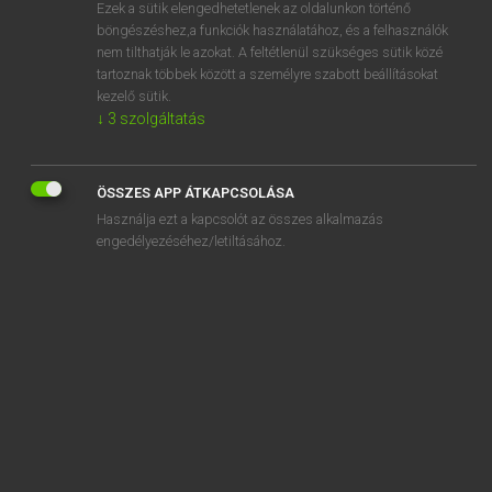
Ezek a sütik elengedhetetlenek az oldalunkon történő
böngészéshez,a funkciók használatához, és a felhasználók
nem tilthatják le azokat. A feltétlenül szükséges sütik közé
Magay Tamás
tartoznak többek között a személyre szabott beállításokat
ANGOL−MAGYAR SZÓTÁR
kezelő sütik.
↓
3
szolgáltatás
Kapcsolódó anyagok
sadly
ÖSSZES APP ÁTKAPCSOLÁSA
sadness
Használja ezt a kapcsolót az összes alkalmazás
sadomasochism
engedélyezéséhez/letiltásához.
sadomasochist
sae
safari
safari holiday
safari park
safari suit