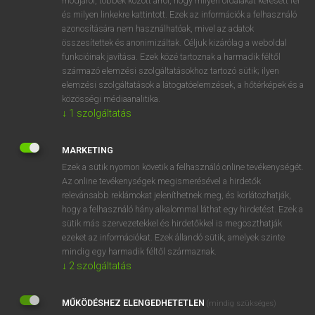
módjáról, többek között arról, hogy milyen oldalakat keresett fel
és milyen linkekre kattintott. Ezek az információk a felhasználó
VAN ELŐFIZETÉSED?
azonosítására nem használhatóak, mivel az adatok
összesítettek és anonimizáltak. Céljuk kizárólag a weboldal
Van előfizetésem a teljes szócikk megtekintéséhez.
funkcióinak javítása. Ezek közé tartoznak a harmadik féltől
származó elemzési szolgáltatásokhoz tartozó sütik; ilyen
BELÉPÉS
elemzési szolgáltatások a látogatóelemzések, a hőtérképek és a
közösségi médiaanalitika.
↓
1
szolgáltatás
MARKETING
Ezek a sütik nyomon követik a felhasználó online tevékenységét.
Az online tevékenységek megismerésével a hirdetők
NINCS ELŐFIZETÉSED?
relevánsabb reklámokat jeleníthetnek meg, és korlátozhatják,
Nincs regisztrációm és előfizetésem. A szótár 2 órás,
hogy a felhasználó hány alkalommal láthat egy hirdetést. Ezek a
díjmentes próbaverziójának elindításához regisztrálok és
sütik más szervezetekkel és hirdetőkkel is megoszthatják
belépek
.
ezeket az információkat. Ezek állandó sütik, amelyek szinte
mindig egy harmadik féltől származnak.
↓
2
szolgáltatás
REGISZTRÁCIÓ
MŰKÖDÉSHEZ ELENGEDHETETLEN
(mindig szükséges)