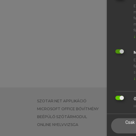
E
m
f
m
f
↓
M
E
f
s
↓
Ö
SZOTAR.NET APPLIKÁCIÓ
EGYÉNI FEL
H
MICROSOFT OFFICE BŐVÍTMÉNY
TANULÓKNA
BEÉPÜLŐ SZÓTÁRMODUL
OKTATÁSI I
Csak 
ONLINE NYELVVIZSGA
VÁLLALATI 