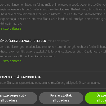
próbaverziójának elindítás
zek a sütik nyomon követik a felhasználó online tevékenységét. Az online tevékeny
BELÉPÉS
regisztrálok és
belépek
.
egismerésével a hirdetők relevánsabb reklámokat jeleníthetnek meg, és korlátozhat
elhasználó hány alkalommal láthat egy hirdetést. Ezek a sütik más szervezetekkel és
egoszthatják ezeket az információkat. Ezek állandó sütik, amelyek szinte mindig 
REGISZTRÁCIÓ
éltől származnak.
2
szolgáltatás
ŰKÖDÉSHEZ ELENGEDHETETLEN
(mindig szükséges)
zek a sütik elengedhetetlenek az oldalunkon történő böngészéshez,a funkciók hasz
elhasználók nem tilthatják le azokat. A feltétlenül szükséges sütik közé tartoznak t
zemélyre szabott beállításokat kezelő sütik.
3
szolgáltatás
SSZES APP ÁTKAPCSOLÁSA
HASZNÁLÓKNAK
SÚGÓ
asználja ezt a kapcsolót az összes alkalmazás engedélyezéséhez/letiltásához.
K
RÓLUNK
NTÉZMÉNYEKNEK
ELÉRHETŐSÉG
a szükséges sütik
Kiválasztottak
Összes
MEGOLDÁSOK
SÜTI BEÁLLÍTÁSOK
elfogadása
elfogadása
elfog