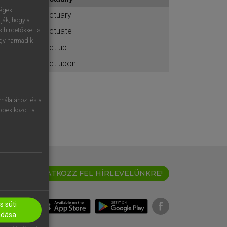
ához
ségek
actuary
ják, hogy a
actuate
 hirdetőkkel is
egy harmadik
act up
act upon
nálatához, és a
öbbek között a
IRATKOZZ FEL HÍRLEVELÜNKRE!
 süti
adása