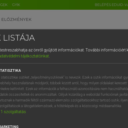
ÉGEK
GYIK
BELÉPÉS EDUID-V
ELŐZMÉNYEK
 LISTÁJA
és testreszabhatja az önről gyűjtött információkat.
További információért k
HU
DE
CN
FR
ES
IT
NL
RU
GR
adatvédelmi tájékoztatónkat
.
Y TAMÁS
1
2
3
4
5
6
7
8
9
l−magyar szótár
TATISZTIKA
q
w
e
r
t
z
u
i
 statisztikai sütiket „teljesítménysütiknek” is nevezik. Ezek a sütik információkat gy
ebhely használatának módjáról, többek között arról, hogy milyen oldalakat keresett 
a
s
d
f
g
h
j
k
l
é
inkekre kattintott. Ezek az információk a felhasználó azonosítására nem használható
datok összesítettek és anonimizáltak. Céljuk kizárólag a weboldal funkcióinak javít
í
y
x
c
v
b
n
m
,
.
artoznak a harmadik féltől származó elemzési szolgáltatásokhoz tartozó sütik; ilye
zolgáltatások a látogatóelemzések, a hőtérképek és a közösségi médiaanalitika.
VAN ELŐFIZETÉSED?
NINCS ELŐFIZETÉSED
1
szolgáltatás
előfizetésem a teljes szócikk
Nincs regisztrációm és előfiz
megtekintéséhez.
A szótár 2 órás, díjmente
MARKETING