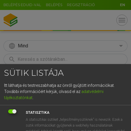
BELÉPÉS EDUID-VAL
BELÉPÉS
REGISZTRÁCIÓ
EN
menu
language
Mind
search
SÜTIK LISTÁJA
GR
KERESÉS
5
6
7
8
9
ö
ü
ó
Itt láthatja és testreszabhatja az önről gyűjtött információkat.
További információért kérjük, olvasd el az
adatvédelmi
r
t
z
u
i
o
p
ő
ú
MAGAY TAMÁS
tájékoztatónkat
.
Angol−magyar szótár
g
h
j
k
l
é
á
ű
Ω
STATISZTIKA
v
b
n
m
,
.
-
AltGr
A statisztikai sütiket „teljesítménysütiknek” is nevezik. Ezek a
sütik információkat gyűjtenek a webhely használatának