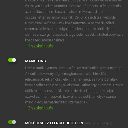
módjáról, többek között arról, hogy milyen oldalakat keresett fel
és milyen linkekre kattintott. Ezek az információk a felhasználó
VAN ELŐFIZETÉSED?
azonosítására nem használhatóak, mivel az adatok
összesítettek és anonimizáltak. Céljuk kizárólag a weboldal
Van előfizetésem a teljes szócikk megtekintéséhez.
funkcióinak javítása. Ezek közé tartoznak a harmadik féltől
származó elemzési szolgáltatásokhoz tartozó sütik; ilyen
BELÉPÉS
elemzési szolgáltatások a látogatóelemzések, a hőtérképek és a
közösségi médiaanalitika.
↓
1
szolgáltatás
MARKETING
Ezek a sütik nyomon követik a felhasználó online tevékenységét.
Az online tevékenységek megismerésével a hirdetők
NINCS ELŐFIZETÉSED?
relevánsabb reklámokat jeleníthetnek meg, és korlátozhatják,
Nincs regisztrációm és előfizetésem. A szótár 2 órás,
hogy a felhasználó hány alkalommal láthat egy hirdetést. Ezek a
díjmentes próbaverziójának elindításához regisztrálok és
sütik más szervezetekkel és hirdetőkkel is megoszthatják
belépek
.
ezeket az információkat. Ezek állandó sütik, amelyek szinte
mindig egy harmadik féltől származnak.
↓
2
szolgáltatás
REGISZTRÁCIÓ
MŰKÖDÉSHEZ ELENGEDHETETLEN
(mindig szükséges)