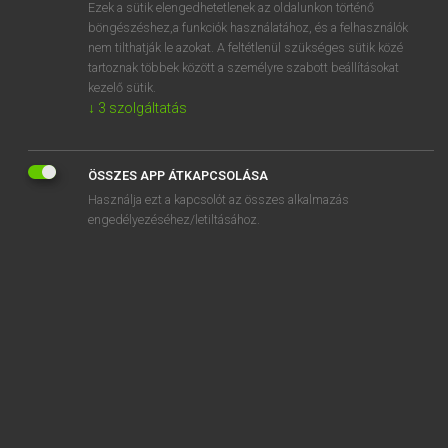
Ezek a sütik elengedhetetlenek az oldalunkon történő
böngészéshez,a funkciók használatához, és a felhasználók
nem tilthatják le azokat. A feltétlenül szükséges sütik közé
Magay Tamás
tartoznak többek között a személyre szabott beállításokat
ANGOL−MAGYAR SZÓTÁR
kezelő sütik.
↓
3
szolgáltatás
Kapcsolódó anyagok
round-up
ÖSSZES APP ÁTKAPCSOLÁSA
roundworm
Használja ezt a kapcsolót az összes alkalmazás
rouse
engedélyezéséhez/letiltásához.
rousing
roust
roustabout
rout
route
route march