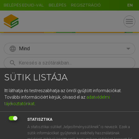
BELÉPÉS EDUID-VAL
BELÉPÉS
REGISZTRÁCIÓ
EN
menu
language
Mind
search
SÜTIK LISTÁJA
GR
KERESÉS
5
6
7
8
9
ö
ü
ó
Itt láthatja és testreszabhatja az önről gyűjtött információkat.
További információért kérjük, olvasd el az
adatvédelmi
r
t
z
u
i
o
p
ő
ú
MAGAY TAMÁS
tájékoztatónkat
.
Angol−magyar szótár
g
h
j
k
l
é
á
ű
Ω
STATISZTIKA
v
b
n
m
,
.
-
AltGr
A statisztikai sütiket „teljesítménysütiknek” is nevezik. Ezek a
sütik információkat gyűjtenek a webhely használatának