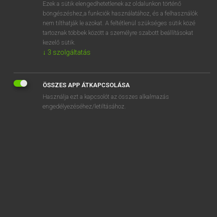
Ezek a sütik elengedhetetlenek az oldalunkon történő
böngészéshez,a funkciók használatához, és a felhasználók
nem tilthatják le azokat. A feltétlenül szükséges sütik közé
Magay Tamás
tartoznak többek között a személyre szabott beállításokat
ANGOL−MAGYAR SZÓTÁR
kezelő sütik.
↓
3
szolgáltatás
Kapcsolódó anyagok
re-elect
ÖSSZES APP ÁTKAPCSOLÁSA
re-election
Használja ezt a kapcsolót az összes alkalmazás
reel in
engedélyezéséhez/letiltásához.
reel off
reel out
re-enact
re-engineer
re-engineering
re-enter