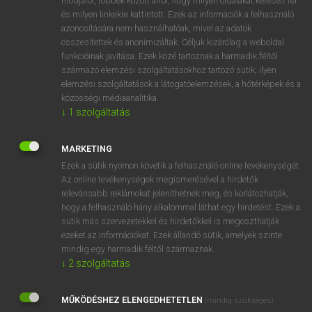
módjáról, többek között arról, hogy milyen oldalakat keresett fel
és milyen linkekre kattintott. Ezek az információk a felhasználó
VAN ELŐFIZETÉSED?
azonosítására nem használhatóak, mivel az adatok
összesítettek és anonimizáltak. Céljuk kizárólag a weboldal
Van előfizetésem a teljes szócikk megtekintéséhez.
funkcióinak javítása. Ezek közé tartoznak a harmadik féltől
származó elemzési szolgáltatásokhoz tartozó sütik; ilyen
BELÉPÉS
elemzési szolgáltatások a látogatóelemzések, a hőtérképek és a
közösségi médiaanalitika.
↓
1
szolgáltatás
MARKETING
Ezek a sütik nyomon követik a felhasználó online tevékenységét.
Az online tevékenységek megismerésével a hirdetők
NINCS ELŐFIZETÉSED?
relevánsabb reklámokat jeleníthetnek meg, és korlátozhatják,
Nincs regisztrációm és előfizetésem. A szótár 2 órás,
hogy a felhasználó hány alkalommal láthat egy hirdetést. Ezek a
díjmentes próbaverziójának elindításához regisztrálok és
sütik más szervezetekkel és hirdetőkkel is megoszthatják
belépek
.
ezeket az információkat. Ezek állandó sütik, amelyek szinte
mindig egy harmadik féltől származnak.
↓
2
szolgáltatás
REGISZTRÁCIÓ
MŰKÖDÉSHEZ ELENGEDHETETLEN
(mindig szükséges)