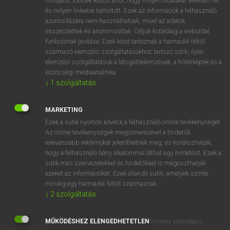
módjáról, többek között arról, hogy milyen oldalakat keresett fel
és milyen linkekre kattintott. Ezek az információk a felhasználó
VAN ELŐFIZETÉSED?
azonosítására nem használhatóak, mivel az adatok
összesítettek és anonimizáltak. Céljuk kizárólag a weboldal
Van előfizetésem a teljes szócikk megtekintéséhez.
funkcióinak javítása. Ezek közé tartoznak a harmadik féltől
származó elemzési szolgáltatásokhoz tartozó sütik; ilyen
BELÉPÉS
elemzési szolgáltatások a látogatóelemzések, a hőtérképek és a
közösségi médiaanalitika.
↓
1
szolgáltatás
MARKETING
Ezek a sütik nyomon követik a felhasználó online tevékenységét.
Az online tevékenységek megismerésével a hirdetők
NINCS ELŐFIZETÉSED?
relevánsabb reklámokat jeleníthetnek meg, és korlátozhatják,
Nincs regisztrációm és előfizetésem. A szótár 2 órás,
hogy a felhasználó hány alkalommal láthat egy hirdetést. Ezek a
díjmentes próbaverziójának elindításához regisztrálok és
sütik más szervezetekkel és hirdetőkkel is megoszthatják
belépek
.
ezeket az információkat. Ezek állandó sütik, amelyek szinte
mindig egy harmadik féltől származnak.
↓
2
szolgáltatás
REGISZTRÁCIÓ
MŰKÖDÉSHEZ ELENGEDHETETLEN
(mindig szükséges)