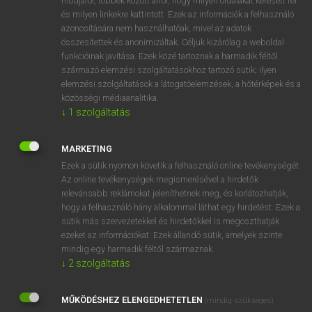
módjáról, többek között arról, hogy milyen oldalakat keresett fel
és milyen linkekre kattintott. Ezek az információk a felhasználó
VAN ELŐFIZETÉSED?
azonosítására nem használhatóak, mivel az adatok
összesítettek és anonimizáltak. Céljuk kizárólag a weboldal
Van előfizetésem a teljes szócikk megtekintéséhez.
funkcióinak javítása. Ezek közé tartoznak a harmadik féltől
származó elemzési szolgáltatásokhoz tartozó sütik; ilyen
BELÉPÉS
elemzési szolgáltatások a látogatóelemzések, a hőtérképek és a
közösségi médiaanalitika.
↓
1
szolgáltatás
MARKETING
Ezek a sütik nyomon követik a felhasználó online tevékenységét.
Az online tevékenységek megismerésével a hirdetők
NINCS ELŐFIZETÉSED?
relevánsabb reklámokat jeleníthetnek meg, és korlátozhatják,
Nincs regisztrációm és előfizetésem. A szótár 2 órás,
hogy a felhasználó hány alkalommal láthat egy hirdetést. Ezek a
díjmentes próbaverziójának elindításához regisztrálok és
sütik más szervezetekkel és hirdetőkkel is megoszthatják
belépek
.
ezeket az információkat. Ezek állandó sütik, amelyek szinte
mindig egy harmadik féltől származnak.
↓
2
szolgáltatás
REGISZTRÁCIÓ
MŰKÖDÉSHEZ ELENGEDHETETLEN
(mindig szükséges)