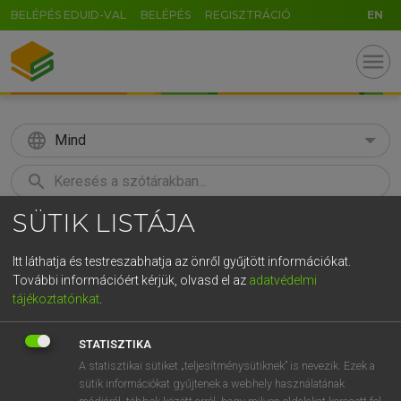
BELÉPÉS EDUID-VAL
BELÉPÉS
REGISZTRÁCIÓ
EN
menu
language
Mind
search
SÜTIK LISTÁJA
GR
KERESÉS
5
6
7
8
9
ö
ü
ó
Itt láthatja és testreszabhatja az önről gyűjtött információkat.
További információért kérjük, olvasd el az
adatvédelmi
r
t
z
u
i
o
p
ő
ú
MAGAY TAMÁS
tájékoztatónkat
.
Angol−magyar szótár
g
h
j
k
l
é
á
ű
Ω
STATISZTIKA
v
b
n
m
,
.
-
AltGr
A statisztikai sütiket „teljesítménysütiknek” is nevezik. Ezek a
sütik információkat gyűjtenek a webhely használatának