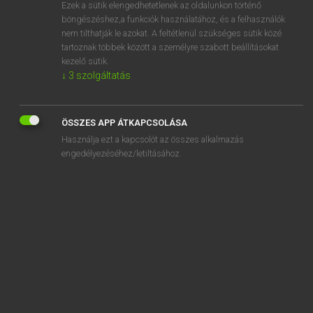
Ezek a sütik elengedhetetlenek az oldalunkon történő
böngészéshez,a funkciók használatához, és a felhasználók
nem tilthatják le azokat. A feltétlenül szükséges sütik közé
Magay Tamás
tartoznak többek között a személyre szabott beállításokat
ANGOL−MAGYAR SZÓTÁR
kezelő sütik.
↓
3
szolgáltatás
Kapcsolódó anyagok
-proof
ÖSSZES APP ÁTKAPCSOLÁSA
proof of purchase
Használja ezt a kapcsolót az összes alkalmazás
proofread
engedélyezéséhez/letiltásához.
proofreader
prop
propaganda
propagandist
propagandize
propagate