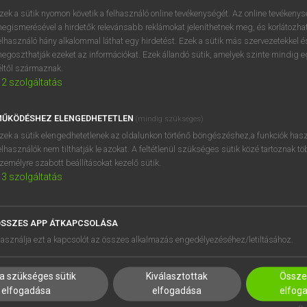
próbaverziójának elindítás
zek a sütik nyomon követik a felhasználó online tevékenységét. Az online tevékeny
BELÉPÉS
regisztrálok és
belépek
.
egismerésével a hirdetők relevánsabb reklámokat jeleníthetnek meg, és korlátozhat
elhasználó hány alkalommal láthat egy hirdetést. Ezek a sütik más szervezetekkel és
egoszthatják ezeket az információkat. Ezek állandó sütik, amelyek szinte mindig 
REGISZTRÁCIÓ
éltől származnak.
2
szolgáltatás
ŰKÖDÉSHEZ ELENGEDHETETLEN
(mindig szükséges)
zek a sütik elengedhetetlenek az oldalunkon történő böngészéshez,a funkciók hasz
elhasználók nem tilthatják le azokat. A feltétlenül szükséges sütik közé tartoznak t
zemélyre szabott beállításokat kezelő sütik.
3
szolgáltatás
SSZES APP ÁTKAPCSOLÁSA
HASZNÁLÓKNAK
SÚGÓ
asználja ezt a kapcsolót az összes alkalmazás engedélyezéséhez/letiltásához.
K
RÓLUNK
NTÉZMÉNYEKNEK
ELÉRHETŐSÉG
a szükséges sütik
Kiválasztottak
Összes
MEGOLDÁSOK
SÜTI BEÁLLÍTÁSOK
elfogadása
elfogadása
elfog