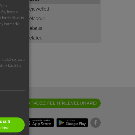
ához
ségek
bejewelled
ják, hogy a
belabour
 hirdetőkkel is
egy harmadik
Belarus
belated
nálatához, és a
öbbek között a
IRATKOZZ FEL HÍRLEVELÜNKRE!
 süti
adása