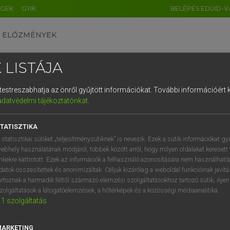
ÉGEK
GYIK
BELÉPÉS EDUID-V
ELŐZMÉNYEK
 LISTÁJA
és testreszabhatja az önről gyűjtött információkat.
További információért k
HU
DE
CN
FR
ES
IT
NL
RU
GR
adatvédelmi tájékoztatónkat
.
Y TAMÁS
1
2
3
4
5
6
7
8
9
l−magyar szótár
TATISZTIKA
q
w
e
r
t
z
u
i
 statisztikai sütiket „teljesítménysütiknek” is nevezik. Ezek a sütik információkat gy
ebhely használatának módjáról, többek között arról, hogy milyen oldalakat keresett 
a
s
d
f
g
h
j
k
l
é
inkekre kattintott. Ezek az információk a felhasználó azonosítására nem használható
datok összesítettek és anonimizáltak. Céljuk kizárólag a weboldal funkcióinak javít
í
y
x
c
v
b
n
m
,
.
artoznak a harmadik féltől származó elemzési szolgáltatásokhoz tartozó sütik; ilye
zolgáltatások a látogatóelemzések, a hőtérképek és a közösségi médiaanalitika.
VAN ELŐFIZETÉSED?
NINCS ELŐFIZETÉSED
1
szolgáltatás
előfizetésem a teljes szócikk
Nincs regisztrációm és előfiz
megtekintéséhez.
A szótár 2 órás, díjmente
MARKETING