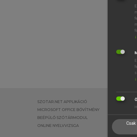
E
m
f
m
f
↓
M
E
f
s
↓
Ö
SZOTAR.NET APPLIKÁCIÓ
EGYÉNI FEL
H
MICROSOFT OFFICE BŐVÍTMÉNY
TANULÓKNA
BEÉPÜLŐ SZÓTÁRMODUL
OKTATÁSI I
Csak 
ONLINE NYELVVIZSGA
VÁLLALATI 