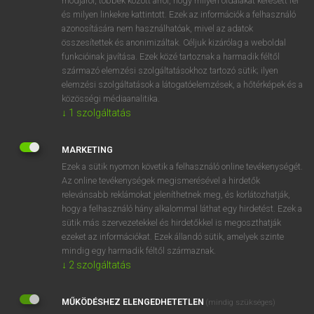
módjáról, többek között arról, hogy milyen oldalakat keresett fel
és milyen linkekre kattintott. Ezek az információk a felhasználó
VAN ELŐFIZETÉSED?
azonosítására nem használhatóak, mivel az adatok
összesítettek és anonimizáltak. Céljuk kizárólag a weboldal
Van előfizetésem a teljes szócikk megtekintéséhez.
funkcióinak javítása. Ezek közé tartoznak a harmadik féltől
származó elemzési szolgáltatásokhoz tartozó sütik; ilyen
BELÉPÉS
elemzési szolgáltatások a látogatóelemzések, a hőtérképek és a
közösségi médiaanalitika.
↓
1
szolgáltatás
MARKETING
Ezek a sütik nyomon követik a felhasználó online tevékenységét.
Az online tevékenységek megismerésével a hirdetők
NINCS ELŐFIZETÉSED?
relevánsabb reklámokat jeleníthetnek meg, és korlátozhatják,
Nincs regisztrációm és előfizetésem. A szótár 2 órás,
hogy a felhasználó hány alkalommal láthat egy hirdetést. Ezek a
díjmentes próbaverziójának elindításához regisztrálok és
sütik más szervezetekkel és hirdetőkkel is megoszthatják
belépek
.
ezeket az információkat. Ezek állandó sütik, amelyek szinte
mindig egy harmadik féltől származnak.
↓
2
szolgáltatás
REGISZTRÁCIÓ
MŰKÖDÉSHEZ ELENGEDHETETLEN
(mindig szükséges)