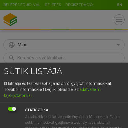
BELÉPÉS EDUID-VAL
BELÉPÉS
REGISZTRÁCIÓ
EN
menu
language
Mind
search
SÜTIK LISTÁJA
GR
KERESÉS
5
6
7
8
9
ö
ü
ó
Itt láthatja és testreszabhatja az önről gyűjtött információkat.
További információért kérjük, olvasd el az
adatvédelmi
r
t
z
u
i
o
p
ő
ú
MAGAY TAMÁS
tájékoztatónkat
.
Angol−magyar szótár
g
h
j
k
l
é
á
ű
Ω
STATISZTIKA
v
b
n
m
,
.
-
AltGr
A statisztikai sütiket „teljesítménysütiknek” is nevezik. Ezek a
sütik információkat gyűjtenek a webhely használatának