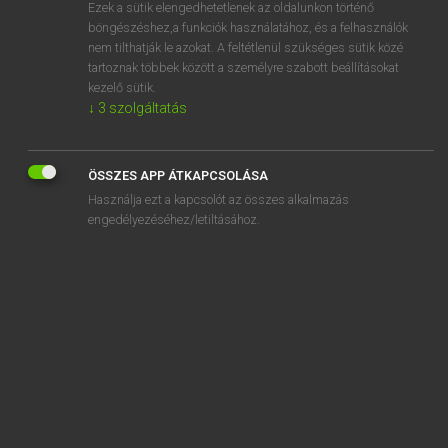
Ezek a sütik elengedhetetlenek az oldalunkon történő
böngészéshez,a funkciók használatához, és a felhasználók
nem tilthatják le azokat. A feltétlenül szükséges sütik közé
Magay Tamás
tartoznak többek között a személyre szabott beállításokat
ANGOL−MAGYAR SZÓTÁR
kezelő sütik.
↓
3
szolgáltatás
Kapcsolódó anyagok
ponder
ÖSSZES APP ÁTKAPCSOLÁSA
ponderous
Használja ezt a kapcsolót az összes alkalmazás
ponderously
engedélyezéséhez/letiltásához.
pond scum
pong
pontiff
pontifical
pontificate
Pontius Pilate