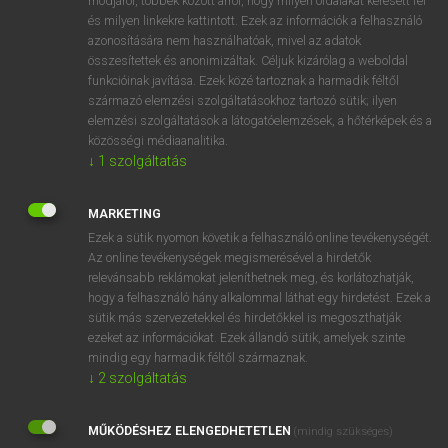
módjáról, többek között arról, hogy milyen oldalakat keresett fel
és milyen linkekre kattintott. Ezek az információk a felhasználó
VAN ELŐFIZETÉSED?
azonosítására nem használhatóak, mivel az adatok
összesítettek és anonimizáltak. Céljuk kizárólag a weboldal
Van előfizetésem a teljes szócikk megtekintéséhez.
funkcióinak javítása. Ezek közé tartoznak a harmadik féltől
származó elemzési szolgáltatásokhoz tartozó sütik; ilyen
BELÉPÉS
elemzési szolgáltatások a látogatóelemzések, a hőtérképek és a
közösségi médiaanalitika.
↓
1
szolgáltatás
MARKETING
Ezek a sütik nyomon követik a felhasználó online tevékenységét.
Az online tevékenységek megismerésével a hirdetők
NINCS ELŐFIZETÉSED?
relevánsabb reklámokat jeleníthetnek meg, és korlátozhatják,
Nincs regisztrációm és előfizetésem. A szótár 2 órás,
hogy a felhasználó hány alkalommal láthat egy hirdetést. Ezek a
díjmentes próbaverziójának elindításához regisztrálok és
sütik más szervezetekkel és hirdetőkkel is megoszthatják
belépek
.
ezeket az információkat. Ezek állandó sütik, amelyek szinte
mindig egy harmadik féltől származnak.
↓
2
szolgáltatás
REGISZTRÁCIÓ
MŰKÖDÉSHEZ ELENGEDHETETLEN
(mindig szükséges)