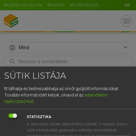
BELÉPÉS EDUID-VAL
BELÉPÉS
REGISZTRÁCIÓ
EN
menu
language
Mind
search
SÜTIK LISTÁJA
GR
KERESÉS
5
6
7
8
9
ö
ü
ó
Itt láthatja és testreszabhatja az önről gyűjtött információkat.
További információért kérjük, olvasd el az
adatvédelmi
r
t
z
u
i
o
p
ő
ú
MAGAY TAMÁS
tájékoztatónkat
.
Angol−magyar szótár
g
h
j
k
l
é
á
ű
Ω
STATISZTIKA
v
b
n
m
,
.
-
AltGr
A statisztikai sütiket „teljesítménysütiknek” is nevezik. Ezek a
sütik információkat gyűjtenek a webhely használatának