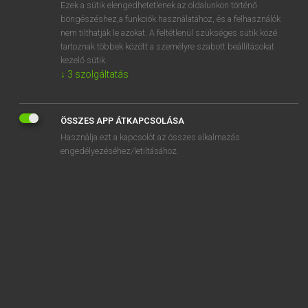
Ezek a sütik elengedhetetlenek az oldalunkon történő
böngészéshez,a funkciók használatához, és a felhasználók
nem tilthatják le azokat. A feltétlenül szükséges sütik közé
Magay Tamás
tartoznak többek között a személyre szabott beállításokat
ANGOL−MAGYAR SZÓTÁR
kezelő sütik.
↓
3
szolgáltatás
Kapcsolódó anyagok
pompously
ÖSSZES APP ÁTKAPCSOLÁSA
pompousness
Használja ezt a kapcsolót az összes alkalmazás
ponce
engedélyezéséhez/letiltásához.
poncey
poncho
poncy
pond
ponder
ponderous