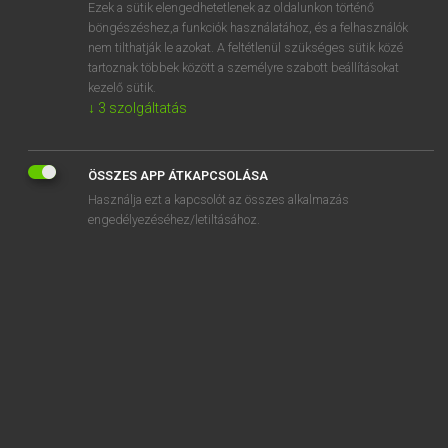
Ezek a sütik elengedhetetlenek az oldalunkon történő
böngészéshez,a funkciók használatához, és a felhasználók
nem tilthatják le azokat. A feltétlenül szükséges sütik közé
Magay Tamás
tartoznak többek között a személyre szabott beállításokat
ANGOL−MAGYAR SZÓTÁR
kezelő sütik.
↓
3
szolgáltatás
Kapcsolódó anyagok
platteland
ÖSSZES APP ÁTKAPCSOLÁSA
platter
Használja ezt a kapcsolót az összes alkalmazás
platypus
engedélyezéséhez/letiltásához.
plaudits
plausibility
plausible
plausibly
play
playable