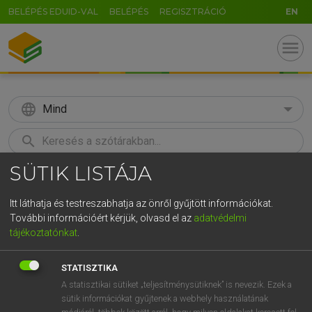
BELÉPÉS EDUID-VAL
BELÉPÉS
REGISZTRÁCIÓ
EN
menu
language
Mind
search
SÜTIK LISTÁJA
GR
KERESÉS
5
6
7
8
9
ö
ü
ó
Itt láthatja és testreszabhatja az önről gyűjtött információkat.
További információért kérjük, olvasd el az
adatvédelmi
r
t
z
u
i
o
p
ő
ú
MAGAY TAMÁS
tájékoztatónkat
.
Angol−magyar szótár
g
h
j
k
l
é
á
ű
Ω
STATISZTIKA
v
b
n
m
,
.
-
AltGr
A statisztikai sütiket „teljesítménysütiknek” is nevezik. Ezek a
sütik információkat gyűjtenek a webhely használatának