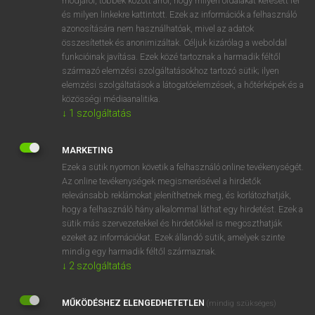
módjáról, többek között arról, hogy milyen oldalakat keresett fel
és milyen linkekre kattintott. Ezek az információk a felhasználó
VAN ELŐFIZETÉSED?
azonosítására nem használhatóak, mivel az adatok
összesítettek és anonimizáltak. Céljuk kizárólag a weboldal
Van előfizetésem a teljes szócikk megtekintéséhez.
funkcióinak javítása. Ezek közé tartoznak a harmadik féltől
származó elemzési szolgáltatásokhoz tartozó sütik; ilyen
BELÉPÉS
elemzési szolgáltatások a látogatóelemzések, a hőtérképek és a
közösségi médiaanalitika.
↓
1
szolgáltatás
MARKETING
Ezek a sütik nyomon követik a felhasználó online tevékenységét.
Az online tevékenységek megismerésével a hirdetők
NINCS ELŐFIZETÉSED?
relevánsabb reklámokat jeleníthetnek meg, és korlátozhatják,
Nincs regisztrációm és előfizetésem. A szótár 2 órás,
hogy a felhasználó hány alkalommal láthat egy hirdetést. Ezek a
díjmentes próbaverziójának elindításához regisztrálok és
sütik más szervezetekkel és hirdetőkkel is megoszthatják
belépek
.
ezeket az információkat. Ezek állandó sütik, amelyek szinte
mindig egy harmadik féltől származnak.
↓
2
szolgáltatás
REGISZTRÁCIÓ
MŰKÖDÉSHEZ ELENGEDHETETLEN
(mindig szükséges)