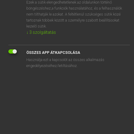
Ezek a sütik elengedhetetlenek az oldalunkon történő
böngészéshez,a funkciók használatához, és a felhasználók
nem tilthatják le azokat. A feltétlenül szükséges sütik közé
Magay Tamás
tartoznak többek között a személyre szabott beállításokat
ANGOL−MAGYAR SZÓTÁR
kezelő sütik.
↓
3
szolgáltatás
Kapcsolódó anyagok
pic
ÖSSZES APP ÁTKAPCSOLÁSA
picador
Használja ezt a kapcsolót az összes alkalmazás
picaresque
engedélyezéséhez/letiltásához.
picayune
Piccadilly
Piccadilly Circus
piccalilli
piccolo
pick