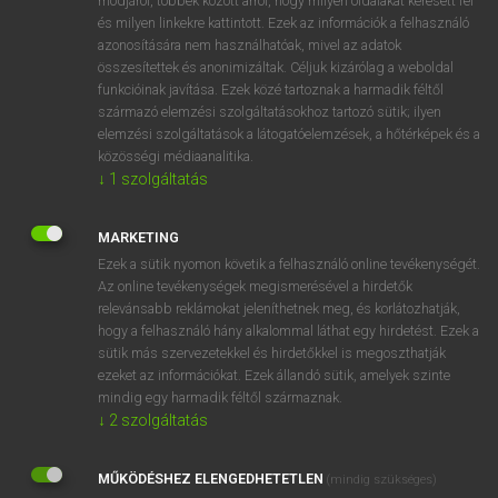
módjáról, többek között arról, hogy milyen oldalakat keresett fel
és milyen linkekre kattintott. Ezek az információk a felhasználó
VAN ELŐFIZETÉSED?
azonosítására nem használhatóak, mivel az adatok
összesítettek és anonimizáltak. Céljuk kizárólag a weboldal
Van előfizetésem a teljes szócikk megtekintéséhez.
funkcióinak javítása. Ezek közé tartoznak a harmadik féltől
származó elemzési szolgáltatásokhoz tartozó sütik; ilyen
BELÉPÉS
elemzési szolgáltatások a látogatóelemzések, a hőtérképek és a
közösségi médiaanalitika.
↓
1
szolgáltatás
MARKETING
Ezek a sütik nyomon követik a felhasználó online tevékenységét.
Az online tevékenységek megismerésével a hirdetők
NINCS ELŐFIZETÉSED?
relevánsabb reklámokat jeleníthetnek meg, és korlátozhatják,
Nincs regisztrációm és előfizetésem. A szótár 2 órás,
hogy a felhasználó hány alkalommal láthat egy hirdetést. Ezek a
díjmentes próbaverziójának elindításához regisztrálok és
sütik más szervezetekkel és hirdetőkkel is megoszthatják
belépek
.
ezeket az információkat. Ezek állandó sütik, amelyek szinte
mindig egy harmadik féltől származnak.
↓
2
szolgáltatás
REGISZTRÁCIÓ
MŰKÖDÉSHEZ ELENGEDHETETLEN
(mindig szükséges)