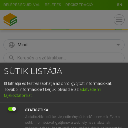
BELÉPÉS EDUID-VAL
BELÉPÉS
REGISZTRÁCIÓ
EN
menu
language
Mind
search
SÜTIK LISTÁJA
GR
KERESÉS
5
6
7
8
9
ö
ü
ó
Itt láthatja és testreszabhatja az önről gyűjtött információkat.
További információért kérjük, olvasd el az
adatvédelmi
r
t
z
u
i
o
p
ő
ú
MAGAY TAMÁS
tájékoztatónkat
.
Angol−magyar szótár
g
h
j
k
l
é
á
ű
Ω
STATISZTIKA
v
b
n
m
,
.
-
AltGr
A statisztikai sütiket „teljesítménysütiknek” is nevezik. Ezek a
sütik információkat gyűjtenek a webhely használatának