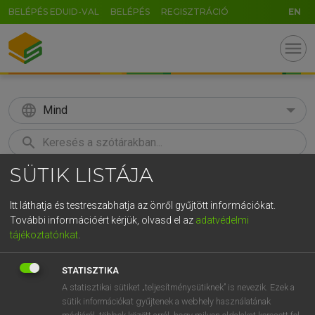
BELÉPÉS EDUID-VAL
BELÉPÉS
REGISZTRÁCIÓ
EN
menu
language
Mind
search
SÜTIK LISTÁJA
GR
KERESÉS
5
6
7
8
9
ö
ü
ó
Itt láthatja és testreszabhatja az önről gyűjtött információkat.
További információért kérjük, olvasd el az
adatvédelmi
r
t
z
u
i
o
p
ő
ú
MAGAY TAMÁS
tájékoztatónkat
.
Angol−magyar szótár
g
h
j
k
l
é
á
ű
Ω
STATISZTIKA
v
b
n
m
,
.
-
AltGr
A statisztikai sütiket „teljesítménysütiknek” is nevezik. Ezek a
sütik információkat gyűjtenek a webhely használatának