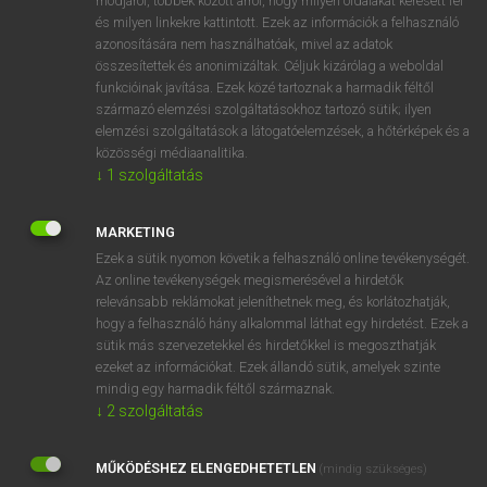
módjáról, többek között arról, hogy milyen oldalakat keresett fel
és milyen linkekre kattintott. Ezek az információk a felhasználó
VAN ELŐFIZETÉSED?
azonosítására nem használhatóak, mivel az adatok
összesítettek és anonimizáltak. Céljuk kizárólag a weboldal
Van előfizetésem a teljes szócikk megtekintéséhez.
funkcióinak javítása. Ezek közé tartoznak a harmadik féltől
származó elemzési szolgáltatásokhoz tartozó sütik; ilyen
BELÉPÉS
elemzési szolgáltatások a látogatóelemzések, a hőtérképek és a
közösségi médiaanalitika.
↓
1
szolgáltatás
MARKETING
Ezek a sütik nyomon követik a felhasználó online tevékenységét.
Az online tevékenységek megismerésével a hirdetők
NINCS ELŐFIZETÉSED?
relevánsabb reklámokat jeleníthetnek meg, és korlátozhatják,
Nincs regisztrációm és előfizetésem. A szótár 2 órás,
hogy a felhasználó hány alkalommal láthat egy hirdetést. Ezek a
díjmentes próbaverziójának elindításához regisztrálok és
sütik más szervezetekkel és hirdetőkkel is megoszthatják
belépek
.
ezeket az információkat. Ezek állandó sütik, amelyek szinte
mindig egy harmadik féltől származnak.
↓
2
szolgáltatás
REGISZTRÁCIÓ
MŰKÖDÉSHEZ ELENGEDHETETLEN
(mindig szükséges)