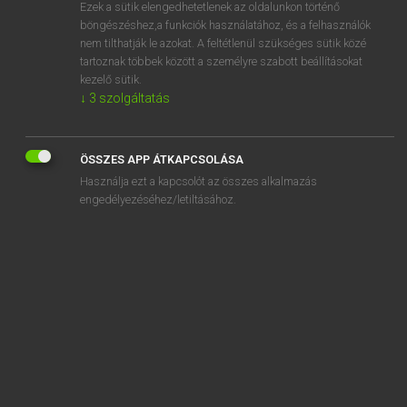
Ezek a sütik elengedhetetlenek az oldalunkon történő
böngészéshez,a funkciók használatához, és a felhasználók
nem tilthatják le azokat. A feltétlenül szükséges sütik közé
Magay Tamás
tartoznak többek között a személyre szabott beállításokat
ANGOL−MAGYAR SZÓTÁR
kezelő sütik.
↓
3
szolgáltatás
Kapcsolódó anyagok
bear claw
ÖSSZES APP ÁTKAPCSOLÁSA
beard
Használja ezt a kapcsolót az összes alkalmazás
bearded
engedélyezéséhez/letiltásához.
bear down
bearer
bear hug
bearing
bearish
bear market