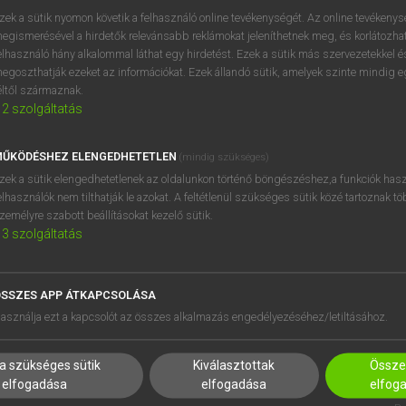
próbaverziójának elindítás
zek a sütik nyomon követik a felhasználó online tevékenységét. Az online tevékeny
BELÉPÉS
regisztrálok és
belépek
.
egismerésével a hirdetők relevánsabb reklámokat jeleníthetnek meg, és korlátozhat
elhasználó hány alkalommal láthat egy hirdetést. Ezek a sütik más szervezetekkel és
egoszthatják ezeket az információkat. Ezek állandó sütik, amelyek szinte mindig 
REGISZTRÁCIÓ
éltől származnak.
2
szolgáltatás
ŰKÖDÉSHEZ ELENGEDHETETLEN
(mindig szükséges)
zek a sütik elengedhetetlenek az oldalunkon történő böngészéshez,a funkciók hasz
elhasználók nem tilthatják le azokat. A feltétlenül szükséges sütik közé tartoznak t
zemélyre szabott beállításokat kezelő sütik.
3
szolgáltatás
SSZES APP ÁTKAPCSOLÁSA
HASZNÁLÓKNAK
SÚGÓ
asználja ezt a kapcsolót az összes alkalmazás engedélyezéséhez/letiltásához.
K
RÓLUNK
NTÉZMÉNYEKNEK
ELÉRHETŐSÉG
a szükséges sütik
Kiválasztottak
Összes
MEGOLDÁSOK
SÜTI BEÁLLÍTÁSOK
elfogadása
elfogadása
elfog