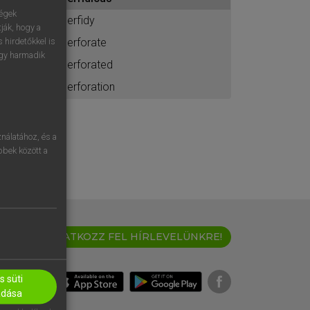
ához
ségek
perfidy
ják, hogy a
perforate
 hirdetőkkel is
egy harmadik
perforated
perforation
nálatához, és a
öbbek között a
IRATKOZZ FEL HÍRLEVELÜNKRE!
 süti
adása