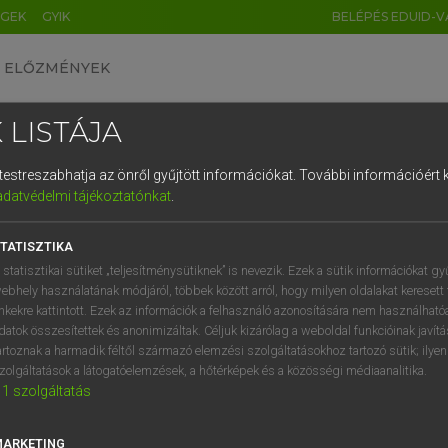
ÉGEK
GYIK
BELÉPÉS EDUID-V
ELŐZMÉNYEK
 LISTÁJA
és testreszabhatja az önről gyűjtött információkat.
További információért k
HU
DE
CN
FR
ES
IT
NL
RU
GR
adatvédelmi tájékoztatónkat
.
Y TAMÁS
1
2
3
4
5
6
7
8
9
l−magyar szótár
TATISZTIKA
q
w
e
r
t
z
u
i
 statisztikai sütiket „teljesítménysütiknek” is nevezik. Ezek a sütik információkat gy
ebhely használatának módjáról, többek között arról, hogy milyen oldalakat keresett 
a
s
d
f
g
h
j
k
l
é
inkekre kattintott. Ezek az információk a felhasználó azonosítására nem használható
datok összesítettek és anonimizáltak. Céljuk kizárólag a weboldal funkcióinak javít
í
y
x
c
v
b
n
m
,
.
artoznak a harmadik féltől származó elemzési szolgáltatásokhoz tartozó sütik; ilye
zolgáltatások a látogatóelemzések, a hőtérképek és a közösségi médiaanalitika.
VAN ELŐFIZETÉSED?
NINCS ELŐFIZETÉSED
1
szolgáltatás
előfizetésem a teljes szócikk
Nincs regisztrációm és előfiz
megtekintéséhez.
A szótár 2 órás, díjmente
MARKETING