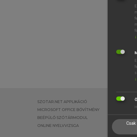
E
m
f
m
f
↓
M
E
f
s
↓
Ö
SZOTAR.NET APPLIKÁCIÓ
EGYÉNI FEL
H
MICROSOFT OFFICE BŐVÍTMÉNY
TANULÓKNA
BEÉPÜLŐ SZÓTÁRMODUL
OKTATÁSI I
Csak 
ONLINE NYELVVIZSGA
VÁLLALATI 