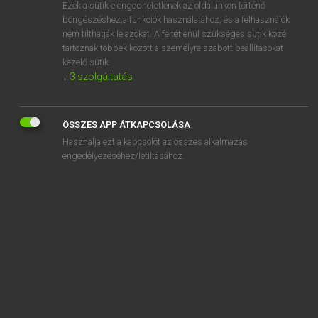
Ezek a sütik elengedhetetlenek az oldalunkon történő
böngészéshez,a funkciók használatához, és a felhasználók
nem tilthatják le azokat. A feltétlenül szükséges sütik közé
Magay Tamás
tartoznak többek között a személyre szabott beállításokat
ANGOL−MAGYAR SZÓTÁR
kezelő sütik.
↓
3
szolgáltatás
Kapcsolódó anyagok
overseer
ÖSSZES APP ÁTKAPCSOLÁSA
oversell
Használja ezt a kapcsolót az összes alkalmazás
oversensitive
engedélyezéséhez/letiltásához.
oversexed
overshadow
overshoe
overshoot
oversight
oversimplified