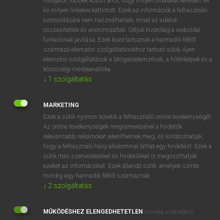
módjáról, többek között arról, hogy milyen oldalakat keresett fel
és milyen linkekre kattintott. Ezek az információk a felhasználó
VAN ELŐFIZETÉSED?
azonosítására nem használhatóak, mivel az adatok
összesítettek és anonimizáltak. Céljuk kizárólag a weboldal
Van előfizetésem a teljes szócikk megtekintéséhez.
funkcióinak javítása. Ezek közé tartoznak a harmadik féltől
származó elemzési szolgáltatásokhoz tartozó sütik; ilyen
BELÉPÉS
elemzési szolgáltatások a látogatóelemzések, a hőtérképek és a
közösségi médiaanalitika.
↓
1
szolgáltatás
MARKETING
Ezek a sütik nyomon követik a felhasználó online tevékenységét.
Az online tevékenységek megismerésével a hirdetők
NINCS ELŐFIZETÉSED?
relevánsabb reklámokat jeleníthetnek meg, és korlátozhatják,
Nincs regisztrációm és előfizetésem. A szótár 2 órás,
hogy a felhasználó hány alkalommal láthat egy hirdetést. Ezek a
díjmentes próbaverziójának elindításához regisztrálok és
sütik más szervezetekkel és hirdetőkkel is megoszthatják
belépek
.
ezeket az információkat. Ezek állandó sütik, amelyek szinte
mindig egy harmadik féltől származnak.
↓
2
szolgáltatás
REGISZTRÁCIÓ
MŰKÖDÉSHEZ ELENGEDHETETLEN
(mindig szükséges)