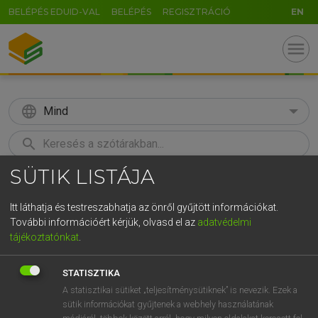
BELÉPÉS EDUID-VAL
BELÉPÉS
REGISZTRÁCIÓ
EN
menu
language
Mind
search
SÜTIK LISTÁJA
U
GR
KERESÉS
5
6
7
8
9
ö
ü
ó
Itt láthatja és testreszabhatja az önről gyűjtött információkat.
További információért kérjük, olvasd el az
adatvédelmi
r
t
z
u
i
o
p
ő
ú
MAGAY TAMÁS
tájékoztatónkat
.
Angol−magyar szótár
g
h
j
k
l
é
á
ű
Ω
STATISZTIKA
v
b
n
m
,
.
-
AltGr
A statisztikai sütiket „teljesítménysütiknek” is nevezik. Ezek a
sütik információkat gyűjtenek a webhely használatának