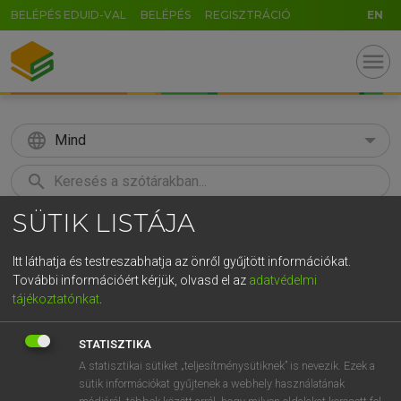
BELÉPÉS EDUID-VAL
BELÉPÉS
REGISZTRÁCIÓ
EN
menu
language
Mind
search
SÜTIK LISTÁJA
GR
KERESÉS
5
6
7
8
9
ö
ü
ó
Itt láthatja és testreszabhatja az önről gyűjtött információkat.
További információért kérjük, olvasd el az
adatvédelmi
r
t
z
u
i
o
p
ő
ú
MAGAY TAMÁS
tájékoztatónkat
.
Angol−magyar szótár
g
h
j
k
l
é
á
ű
Ω
STATISZTIKA
v
b
n
m
,
.
-
AltGr
A statisztikai sütiket „teljesítménysütiknek” is nevezik. Ezek a
sütik információkat gyűjtenek a webhely használatának