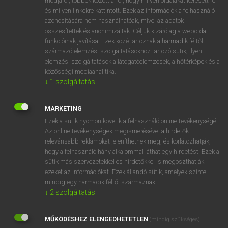
módjáról, többek között arról, hogy milyen oldalakat keresett fel
és milyen linkekre kattintott. Ezek az információk a felhasználó
VAN ELŐFIZETÉSED?
azonosítására nem használhatóak, mivel az adatok
összesítettek és anonimizáltak. Céljuk kizárólag a weboldal
Van előfizetésem a teljes szócikk megtekintéséhez.
funkcióinak javítása. Ezek közé tartoznak a harmadik féltől
származó elemzési szolgáltatásokhoz tartozó sütik; ilyen
BELÉPÉS
elemzési szolgáltatások a látogatóelemzések, a hőtérképek és a
közösségi médiaanalitika.
↓
1
szolgáltatás
MARKETING
Ezek a sütik nyomon követik a felhasználó online tevékenységét.
Az online tevékenységek megismerésével a hirdetők
NINCS ELŐFIZETÉSED?
relevánsabb reklámokat jeleníthetnek meg, és korlátozhatják,
Nincs regisztrációm és előfizetésem. A szótár 2 órás,
hogy a felhasználó hány alkalommal láthat egy hirdetést. Ezek a
díjmentes próbaverziójának elindításához regisztrálok és
sütik más szervezetekkel és hirdetőkkel is megoszthatják
belépek
.
ezeket az információkat. Ezek állandó sütik, amelyek szinte
mindig egy harmadik féltől származnak.
↓
2
szolgáltatás
REGISZTRÁCIÓ
MŰKÖDÉSHEZ ELENGEDHETETLEN
(mindig szükséges)