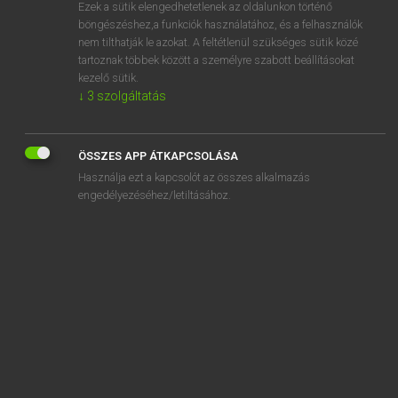
Ezek a sütik elengedhetetlenek az oldalunkon történő
böngészéshez,a funkciók használatához, és a felhasználók
nem tilthatják le azokat. A feltétlenül szükséges sütik közé
Magay Tamás
tartoznak többek között a személyre szabott beállításokat
ANGOL−MAGYAR SZÓTÁR
kezelő sütik.
↓
3
szolgáltatás
Kapcsolódó anyagok
opera glasses
ÖSSZES APP ÁTKAPCSOLÁSA
opera house
Használja ezt a kapcsolót az összes alkalmazás
operate
engedélyezéséhez/letiltásához.
operated
-operated
operatic
operating
operating costs
operating profit