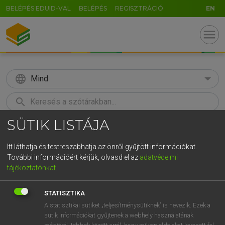
BELÉPÉS EDUID-VAL
BELÉPÉS
REGISZTRÁCIÓ
EN
menu
language
Mind
search
SÜTIK LISTÁJA
GR
KERESÉS
5
6
7
8
9
ö
ü
ó
Itt láthatja és testreszabhatja az önről gyűjtött információkat.
További információért kérjük, olvasd el az
adatvédelmi
r
t
z
u
i
o
p
ő
ú
MAGAY TAMÁS
tájékoztatónkat
.
Angol−magyar szótár
g
h
j
k
l
é
á
ű
Ω
STATISZTIKA
v
b
n
m
,
.
-
AltGr
A statisztikai sütiket „teljesítménysütiknek” is nevezik. Ezek a
sütik információkat gyűjtenek a webhely használatának