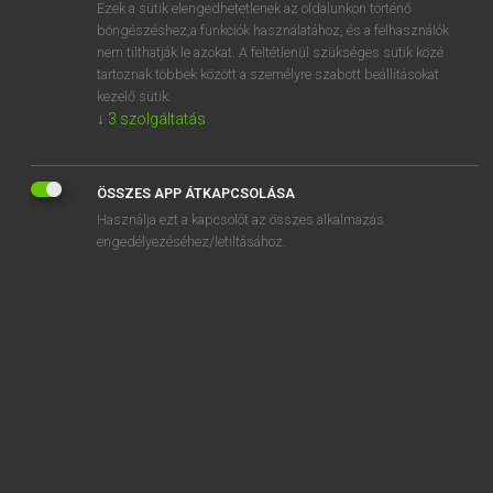
Ezek a sütik elengedhetetlenek az oldalunkon történő
böngészéshez,a funkciók használatához, és a felhasználók
nem tilthatják le azokat. A feltétlenül szükséges sütik közé
Magay Tamás
tartoznak többek között a személyre szabott beállításokat
ANGOL−MAGYAR SZÓTÁR
kezelő sütik.
↓
3
szolgáltatás
Kapcsolódó anyagok
mirror image
ÖSSZES APP ÁTKAPCSOLÁSA
mirror site
Használja ezt a kapcsolót az összes alkalmazás
mirth
engedélyezéséhez/letiltásához.
mirthful
mirthfully
mirthless
mirthlessly
mis-
misadventure