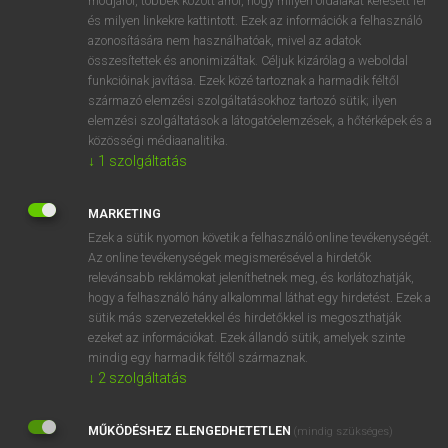
módjáról, többek között arról, hogy milyen oldalakat keresett fel
és milyen linkekre kattintott. Ezek az információk a felhasználó
VAN ELŐFIZETÉSED?
azonosítására nem használhatóak, mivel az adatok
összesítettek és anonimizáltak. Céljuk kizárólag a weboldal
Van előfizetésem a teljes szócikk megtekintéséhez.
funkcióinak javítása. Ezek közé tartoznak a harmadik féltől
származó elemzési szolgáltatásokhoz tartozó sütik; ilyen
BELÉPÉS
elemzési szolgáltatások a látogatóelemzések, a hőtérképek és a
közösségi médiaanalitika.
↓
1
szolgáltatás
MARKETING
Ezek a sütik nyomon követik a felhasználó online tevékenységét.
Az online tevékenységek megismerésével a hirdetők
NINCS ELŐFIZETÉSED?
relevánsabb reklámokat jeleníthetnek meg, és korlátozhatják,
Nincs regisztrációm és előfizetésem. A szótár 2 órás,
hogy a felhasználó hány alkalommal láthat egy hirdetést. Ezek a
díjmentes próbaverziójának elindításához regisztrálok és
sütik más szervezetekkel és hirdetőkkel is megoszthatják
belépek
.
ezeket az információkat. Ezek állandó sütik, amelyek szinte
mindig egy harmadik féltől származnak.
↓
2
szolgáltatás
REGISZTRÁCIÓ
MŰKÖDÉSHEZ ELENGEDHETETLEN
(mindig szükséges)