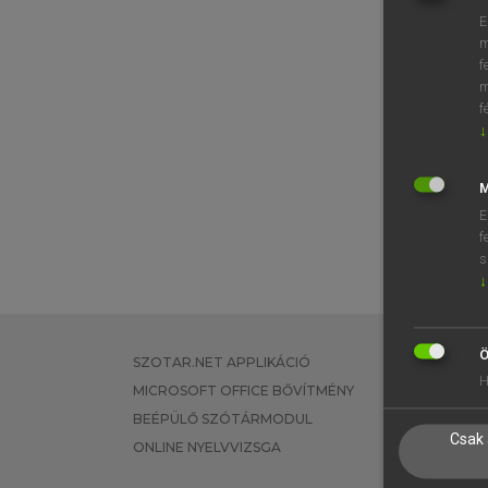
E
m
f
m
f
↓
M
E
f
s
↓
Ö
SZOTAR.NET APPLIKÁCIÓ
EGYÉNI FEL
H
MICROSOFT OFFICE BŐVÍTMÉNY
TANULÓKNA
BEÉPÜLŐ SZÓTÁRMODUL
OKTATÁSI I
Csak 
ONLINE NYELVVIZSGA
VÁLLALATI 