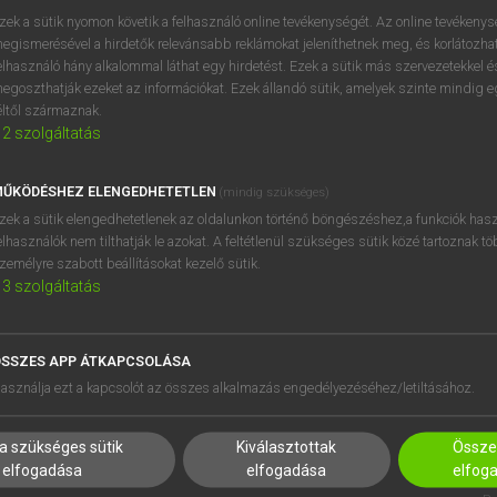
próbaverziójának elindítás
zek a sütik nyomon követik a felhasználó online tevékenységét. Az online tevékeny
BELÉPÉS
regisztrálok és
belépek
.
egismerésével a hirdetők relevánsabb reklámokat jeleníthetnek meg, és korlátozhat
elhasználó hány alkalommal láthat egy hirdetést. Ezek a sütik más szervezetekkel és
egoszthatják ezeket az információkat. Ezek állandó sütik, amelyek szinte mindig 
REGISZTRÁCIÓ
éltől származnak.
2
szolgáltatás
ŰKÖDÉSHEZ ELENGEDHETETLEN
(mindig szükséges)
zek a sütik elengedhetetlenek az oldalunkon történő böngészéshez,a funkciók hasz
elhasználók nem tilthatják le azokat. A feltétlenül szükséges sütik közé tartoznak t
zemélyre szabott beállításokat kezelő sütik.
3
szolgáltatás
SSZES APP ÁTKAPCSOLÁSA
HASZNÁLÓKNAK
SÚGÓ
asználja ezt a kapcsolót az összes alkalmazás engedélyezéséhez/letiltásához.
K
RÓLUNK
NTÉZMÉNYEKNEK
ELÉRHETŐSÉG
a szükséges sütik
Kiválasztottak
Összes
MEGOLDÁSOK
SÜTI BEÁLLÍTÁSOK
elfogadása
elfogadása
elfog