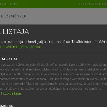
ÉGEK
GYIK
BELÉPÉS EDUID-V
ELŐZMÉNYEK
 LISTÁJA
és testreszabhatja az önről gyűjtött információkat.
További információért k
HU
DE
CN
FR
ES
IT
NL
RU
GR
adatvédelmi tájékoztatónkat
.
Y TAMÁS
1
2
3
4
5
6
7
8
9
l−magyar szótár
TATISZTIKA
q
w
e
r
t
z
u
i
 statisztikai sütiket „teljesítménysütiknek” is nevezik. Ezek a sütik információkat gy
ebhely használatának módjáról, többek között arról, hogy milyen oldalakat keresett 
a
s
d
f
g
h
j
k
l
é
inkekre kattintott. Ezek az információk a felhasználó azonosítására nem használható
datok összesítettek és anonimizáltak. Céljuk kizárólag a weboldal funkcióinak javít
í
y
x
c
v
b
n
m
,
.
artoznak a harmadik féltől származó elemzési szolgáltatásokhoz tartozó sütik; ilye
zolgáltatások a látogatóelemzések, a hőtérképek és a közösségi médiaanalitika.
VAN ELŐFIZETÉSED?
NINCS ELŐFIZETÉSED
1
szolgáltatás
előfizetésem a teljes szócikk
Nincs regisztrációm és előfiz
megtekintéséhez.
A szótár 2 órás, díjmente
MARKETING