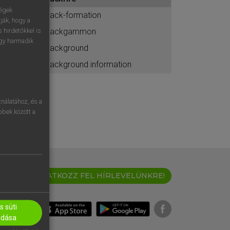
ához
ségek
back-formation
ják, hogy a
backgammon
 hirdetőkkel is
egy harmadik
background
background information
nálatához, és a
öbbek között a
IRATKOZZ FEL HÍRLEVELÜNKRE!
 süti
adása