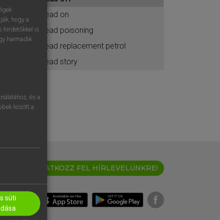
ához
ségek
lead on
ják, hogy a
lead poisoning
 hirdetőkkel is
egy harmadik
lead replacement petrol
lead story
nálatához, és a
öbbek között a
IRATKOZZ FEL HÍRLEVELÜNKRE!
 süti
adása