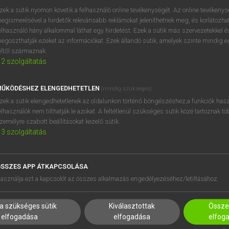
próbaverziójának elindítás
zek a sütik nyomon követik a felhasználó online tevékenységét. Az online tevékeny
BELÉPÉS
regisztrálok és
belépek
.
egismerésével a hirdetők relevánsabb reklámokat jeleníthetnek meg, és korlátozhat
elhasználó hány alkalommal láthat egy hirdetést. Ezek a sütik más szervezetekkel és
egoszthatják ezeket az információkat. Ezek állandó sütik, amelyek szinte mindig 
REGISZTRÁCIÓ
éltől származnak.
2
szolgáltatás
ŰKÖDÉSHEZ ELENGEDHETETLEN
(mindig szükséges)
zek a sütik elengedhetetlenek az oldalunkon történő böngészéshez,a funkciók hasz
elhasználók nem tilthatják le azokat. A feltétlenül szükséges sütik közé tartoznak t
zemélyre szabott beállításokat kezelő sütik.
3
szolgáltatás
SSZES APP ÁTKAPCSOLÁSA
HASZNÁLÓKNAK
SÚGÓ
asználja ezt a kapcsolót az összes alkalmazás engedélyezéséhez/letiltásához.
K
RÓLUNK
NTÉZMÉNYEKNEK
ELÉRHETŐSÉG
a szükséges sütik
Kiválasztottak
Összes
MEGOLDÁSOK
SÜTI BEÁLLÍTÁSOK
elfogadása
elfogadása
elfog