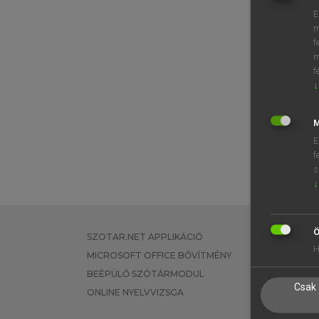
E
m
f
m
f
↓
M
E
f
s
↓
Ö
SZOTAR.NET APPLIKÁCIÓ
EGYÉNI FEL
H
MICROSOFT OFFICE BŐVÍTMÉNY
TANULÓKNA
BEÉPÜLŐ SZÓTÁRMODUL
OKTATÁSI I
Csak 
ONLINE NYELVVIZSGA
VÁLLALATI 