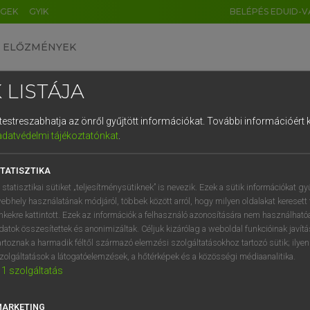
ÉGEK
GYIK
BELÉPÉS EDUID-V
ELŐZMÉNYEK
 LISTÁJA
és testreszabhatja az önről gyűjtött információkat.
További információért k
HU
DE
CN
FR
ES
IT
NL
RU
GR
adatvédelmi tájékoztatónkat
.
Y TAMÁS
1
2
3
4
5
6
7
8
9
l−magyar szótár
TATISZTIKA
q
w
e
r
t
z
u
i
 statisztikai sütiket „teljesítménysütiknek” is nevezik. Ezek a sütik információkat gy
ebhely használatának módjáról, többek között arról, hogy milyen oldalakat keresett 
a
s
d
f
g
h
j
k
l
é
inkekre kattintott. Ezek az információk a felhasználó azonosítására nem használható
datok összesítettek és anonimizáltak. Céljuk kizárólag a weboldal funkcióinak javít
í
y
x
c
v
b
n
m
,
.
artoznak a harmadik féltől származó elemzési szolgáltatásokhoz tartozó sütik; ilye
zolgáltatások a látogatóelemzések, a hőtérképek és a közösségi médiaanalitika.
VAN ELŐFIZETÉSED?
NINCS ELŐFIZETÉSED
1
szolgáltatás
előfizetésem a teljes szócikk
Nincs regisztrációm és előfiz
megtekintéséhez.
A szótár 2 órás, díjmente
MARKETING