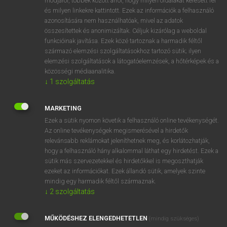
módjáról, többek között arról, hogy milyen oldalakat keresett fel
és milyen linkekre kattintott. Ezek az információk a felhasználó
VAN ELŐFIZETÉSED?
azonosítására nem használhatóak, mivel az adatok
összesítettek és anonimizáltak. Céljuk kizárólag a weboldal
Van előfizetésem a teljes szócikk megtekintéséhez.
funkcióinak javítása. Ezek közé tartoznak a harmadik féltől
származó elemzési szolgáltatásokhoz tartozó sütik; ilyen
BELÉPÉS
elemzési szolgáltatások a látogatóelemzések, a hőtérképek és a
közösségi médiaanalitika.
↓
1
szolgáltatás
MARKETING
Ezek a sütik nyomon követik a felhasználó online tevékenységét.
Az online tevékenységek megismerésével a hirdetők
NINCS ELŐFIZETÉSED?
relevánsabb reklámokat jeleníthetnek meg, és korlátozhatják,
Nincs regisztrációm és előfizetésem. A szótár 2 órás,
hogy a felhasználó hány alkalommal láthat egy hirdetést. Ezek a
díjmentes próbaverziójának elindításához regisztrálok és
sütik más szervezetekkel és hirdetőkkel is megoszthatják
belépek
.
ezeket az információkat. Ezek állandó sütik, amelyek szinte
mindig egy harmadik féltől származnak.
↓
2
szolgáltatás
REGISZTRÁCIÓ
MŰKÖDÉSHEZ ELENGEDHETETLEN
(mindig szükséges)