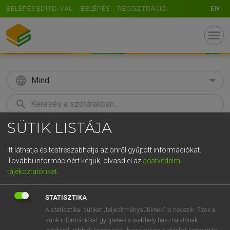
BELÉPÉS EDUID-VAL
BELÉPÉS
REGISZTRÁCIÓ
EN
menu
language
Mind
search
SÜTIK LISTÁJA
GR
KERESÉS
5
6
7
8
9
ö
ü
ó
Itt láthatja és testreszabhatja az önről gyűjtött információkat.
További információért kérjük, olvasd el az
adatvédelmi
r
t
z
u
i
o
p
ő
ú
MAGAY TAMÁS
tájékoztatónkat
.
Angol−magyar szótár
g
h
j
k
l
é
á
ű
Ω
STATISZTIKA
v
b
n
m
,
.
-
AltGr
A statisztikai sütiket „teljesítménysütiknek” is nevezik. Ezek a
sütik információkat gyűjtenek a webhely használatának