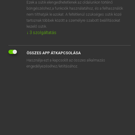
Ezek a sütik elengedhetetlenek az oldalunkon történő
böngészéshez,a funkciók használatához, és a felhasználók
nem tilthatják le azokat. A feltétlenül szükséges sütik közé
Magay Tamás
tartoznak többek között a személyre szabott beállításokat
ANGOL−MAGYAR SZÓTÁR
kezelő sütik.
↓
3
szolgáltatás
Kapcsolódó anyagok
Jeffrey
ÖSSZES APP ÁTKAPCSOLÁSA
Jehovah
Használja ezt a kapcsolót az összes alkalmazás
jejune
engedélyezéséhez/letiltásához.
jell
jellied
jello
jelly
jelly baby
jelly bean