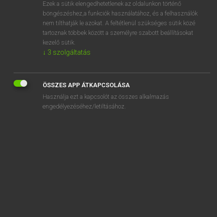
Ezek a sütik elengedhetetlenek az oldalunkon történő
böngészéshez,a funkciók használatához, és a felhasználók
nem tilthatják le azokat. A feltétlenül szükséges sütik közé
Magay Tamás
tartoznak többek között a személyre szabott beállításokat
ANGOL−MAGYAR SZÓTÁR
kezelő sütik.
↓
3
szolgáltatás
Kapcsolódó anyagok
indelible
ÖSSZES APP ÁTKAPCSOLÁSA
indelibly
Használja ezt a kapcsolót az összes alkalmazás
indelicacy
engedélyezéséhez/letiltásához.
indelicate
indelicately
indemnification
indemnify
indemnity
indent