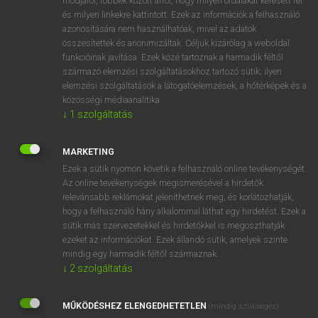
módjáról, többek között arról, hogy milyen oldalakat keresett fel
és milyen linkekre kattintott. Ezek az információk a felhasználó
VAN ELŐFIZETÉSED?
azonosítására nem használhatóak, mivel az adatok
összesítettek és anonimizáltak. Céljuk kizárólag a weboldal
Van előfizetésem a teljes szócikk megtekintéséhez.
funkcióinak javítása. Ezek közé tartoznak a harmadik féltől
származó elemzési szolgáltatásokhoz tartozó sütik; ilyen
BELÉPÉS
elemzési szolgáltatások a látogatóelemzések, a hőtérképek és a
közösségi médiaanalitika.
↓
1
szolgáltatás
MARKETING
Ezek a sütik nyomon követik a felhasználó online tevékenységét.
Az online tevékenységek megismerésével a hirdetők
NINCS ELŐFIZETÉSED?
relevánsabb reklámokat jeleníthetnek meg, és korlátozhatják,
Nincs regisztrációm és előfizetésem. A szótár 2 órás,
hogy a felhasználó hány alkalommal láthat egy hirdetést. Ezek a
díjmentes próbaverziójának elindításához regisztrálok és
sütik más szervezetekkel és hirdetőkkel is megoszthatják
belépek
.
ezeket az információkat. Ezek állandó sütik, amelyek szinte
mindig egy harmadik féltől származnak.
↓
2
szolgáltatás
REGISZTRÁCIÓ
MŰKÖDÉSHEZ ELENGEDHETETLEN
(mindig szükséges)