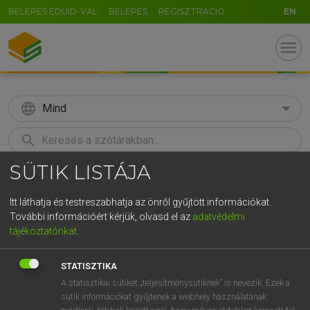
BELÉPÉS EDUID-VAL
BELÉPÉS
REGISZTRÁCIÓ
EN
menu
language
Mind
search
SÜTIK LISTÁJA
GR
KERESÉS
5
6
7
8
9
ö
ü
ó
Itt láthatja és testreszabhatja az önről gyűjtött információkat.
További információért kérjük, olvasd el az
adatvédelmi
r
t
z
u
i
o
p
ő
ú
MAGAY TAMÁS
tájékoztatónkat
.
Angol−magyar szótár
g
h
j
k
l
é
á
ű
Ω
STATISZTIKA
v
b
n
m
,
.
-
AltGr
A statisztikai sütiket „teljesítménysütiknek” is nevezik. Ezek a
sütik információkat gyűjtenek a webhely használatának