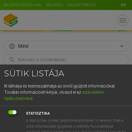
BELÉPÉS EDUID-VAL
BELÉPÉS
REGISZTRÁCIÓ
EN
menu
language
Mind
search
SÜTIK LISTÁJA
GR
KERESÉS
5
6
7
8
9
ö
ü
ó
Itt láthatja és testreszabhatja az önről gyűjtött információkat.
További információért kérjük, olvasd el az
adatvédelmi
r
t
z
u
i
o
p
ő
ú
MAGAY TAMÁS
tájékoztatónkat
.
Angol−magyar szótár
g
h
j
k
l
é
á
ű
Ω
STATISZTIKA
v
b
n
m
,
.
-
AltGr
A statisztikai sütiket „teljesítménysütiknek” is nevezik. Ezek a
sütik információkat gyűjtenek a webhely használatának