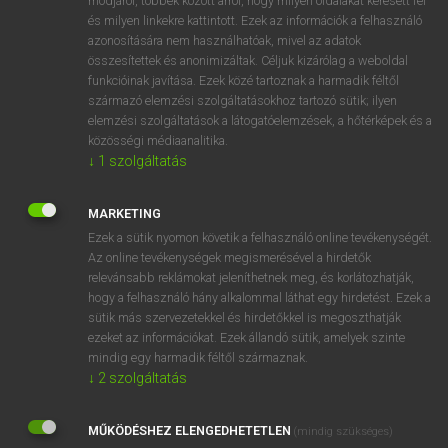
módjáról, többek között arról, hogy milyen oldalakat keresett fel
és milyen linkekre kattintott. Ezek az információk a felhasználó
VAN ELŐFIZETÉSED?
azonosítására nem használhatóak, mivel az adatok
összesítettek és anonimizáltak. Céljuk kizárólag a weboldal
Van előfizetésem a teljes szócikk megtekintéséhez.
funkcióinak javítása. Ezek közé tartoznak a harmadik féltől
származó elemzési szolgáltatásokhoz tartozó sütik; ilyen
BELÉPÉS
elemzési szolgáltatások a látogatóelemzések, a hőtérképek és a
közösségi médiaanalitika.
↓
1
szolgáltatás
MARKETING
Ezek a sütik nyomon követik a felhasználó online tevékenységét.
Az online tevékenységek megismerésével a hirdetők
NINCS ELŐFIZETÉSED?
relevánsabb reklámokat jeleníthetnek meg, és korlátozhatják,
Nincs regisztrációm és előfizetésem. A szótár 2 órás,
hogy a felhasználó hány alkalommal láthat egy hirdetést. Ezek a
díjmentes próbaverziójának elindításához regisztrálok és
sütik más szervezetekkel és hirdetőkkel is megoszthatják
belépek
.
ezeket az információkat. Ezek állandó sütik, amelyek szinte
mindig egy harmadik féltől származnak.
↓
2
szolgáltatás
REGISZTRÁCIÓ
MŰKÖDÉSHEZ ELENGEDHETETLEN
(mindig szükséges)