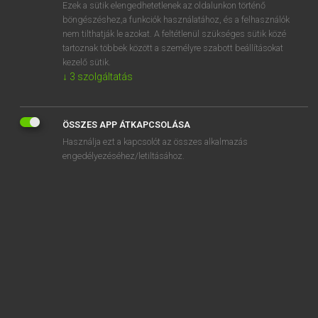
Ezek a sütik elengedhetetlenek az oldalunkon történő
böngészéshez,a funkciók használatához, és a felhasználók
nem tilthatják le azokat. A feltétlenül szükséges sütik közé
Magay Tamás
tartoznak többek között a személyre szabott beállításokat
ANGOL−MAGYAR SZÓTÁR
kezelő sütik.
↓
3
szolgáltatás
Kapcsolódó anyagok
inch
ÖSSZES APP ÁTKAPCSOLÁSA
inchoate
Használja ezt a kapcsolót az összes alkalmazás
inchoative
engedélyezéséhez/letiltásához.
incidence
incident
incidental
incidentally
incidental music
incident ray