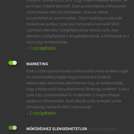
módjáról, többek között arról, hogy milyen oldalakat keresett fel
és milyen linkekre kattintott. Ezek az információk a felhasználó
VAN ELŐFIZETÉSED?
azonosítására nem használhatóak, mivel az adatok
összesítettek és anonimizáltak. Céljuk kizárólag a weboldal
Van előfizetésem a teljes szócikk megtekintéséhez.
funkcióinak javítása. Ezek közé tartoznak a harmadik féltől
származó elemzési szolgáltatásokhoz tartozó sütik; ilyen
BELÉPÉS
elemzési szolgáltatások a látogatóelemzések, a hőtérképek és a
közösségi médiaanalitika.
↓
1
szolgáltatás
MARKETING
Ezek a sütik nyomon követik a felhasználó online tevékenységét.
Az online tevékenységek megismerésével a hirdetők
NINCS ELŐFIZETÉSED?
relevánsabb reklámokat jeleníthetnek meg, és korlátozhatják,
Nincs regisztrációm és előfizetésem. A szótár 2 órás,
hogy a felhasználó hány alkalommal láthat egy hirdetést. Ezek a
díjmentes próbaverziójának elindításához regisztrálok és
sütik más szervezetekkel és hirdetőkkel is megoszthatják
belépek
.
ezeket az információkat. Ezek állandó sütik, amelyek szinte
mindig egy harmadik féltől származnak.
↓
2
szolgáltatás
REGISZTRÁCIÓ
MŰKÖDÉSHEZ ELENGEDHETETLEN
(mindig szükséges)