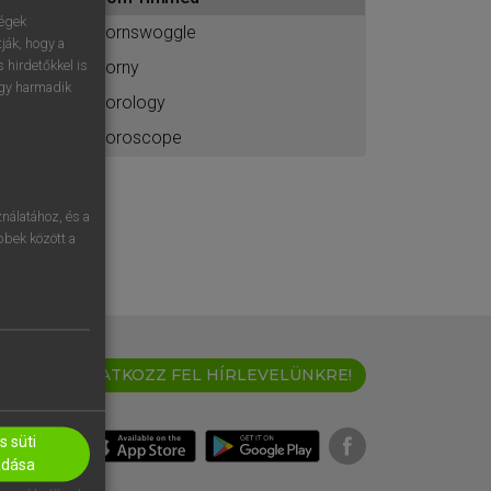
ához
ségek
hornswoggle
ják, hogy a
horny
 hirdetőkkel is
egy harmadik
horology
horoscope
nálatához, és a
öbbek között a
IRATKOZZ FEL HÍRLEVELÜNKRE!
 süti
adása