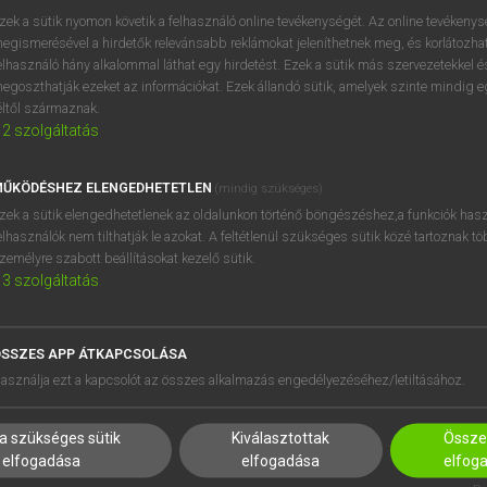
próbaverziójának elindítás
zek a sütik nyomon követik a felhasználó online tevékenységét. Az online tevékeny
BELÉPÉS
regisztrálok és
belépek
.
egismerésével a hirdetők relevánsabb reklámokat jeleníthetnek meg, és korlátozhat
elhasználó hány alkalommal láthat egy hirdetést. Ezek a sütik más szervezetekkel és
egoszthatják ezeket az információkat. Ezek állandó sütik, amelyek szinte mindig 
REGISZTRÁCIÓ
éltől származnak.
2
szolgáltatás
ŰKÖDÉSHEZ ELENGEDHETETLEN
(mindig szükséges)
zek a sütik elengedhetetlenek az oldalunkon történő böngészéshez,a funkciók hasz
elhasználók nem tilthatják le azokat. A feltétlenül szükséges sütik közé tartoznak t
zemélyre szabott beállításokat kezelő sütik.
3
szolgáltatás
SSZES APP ÁTKAPCSOLÁSA
HASZNÁLÓKNAK
SÚGÓ
asználja ezt a kapcsolót az összes alkalmazás engedélyezéséhez/letiltásához.
K
RÓLUNK
NTÉZMÉNYEKNEK
ELÉRHETŐSÉG
a szükséges sütik
Kiválasztottak
Összes
MEGOLDÁSOK
SÜTI BEÁLLÍTÁSOK
elfogadása
elfogadása
elfog