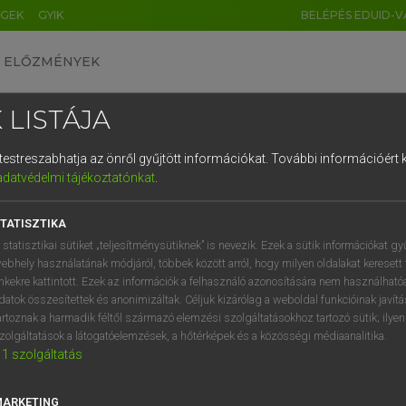
ÉGEK
GYIK
BELÉPÉS EDUID-V
ELŐZMÉNYEK
 LISTÁJA
és testreszabhatja az önről gyűjtött információkat.
További információért k
HU
DE
CN
FR
ES
IT
NL
RU
GR
adatvédelmi tájékoztatónkat
.
Y TAMÁS
1
2
3
4
5
6
7
8
9
l−magyar szótár
TATISZTIKA
q
w
e
r
t
z
u
i
 statisztikai sütiket „teljesítménysütiknek” is nevezik. Ezek a sütik információkat gy
ebhely használatának módjáról, többek között arról, hogy milyen oldalakat keresett 
a
s
d
f
g
h
j
k
l
é
inkekre kattintott. Ezek az információk a felhasználó azonosítására nem használható
datok összesítettek és anonimizáltak. Céljuk kizárólag a weboldal funkcióinak javít
í
y
x
c
v
b
n
m
,
.
artoznak a harmadik féltől származó elemzési szolgáltatásokhoz tartozó sütik; ilye
zolgáltatások a látogatóelemzések, a hőtérképek és a közösségi médiaanalitika.
VAN ELŐFIZETÉSED?
NINCS ELŐFIZETÉSED
1
szolgáltatás
előfizetésem a teljes szócikk
Nincs regisztrációm és előfiz
megtekintéséhez.
A szótár 2 órás, díjmente
MARKETING