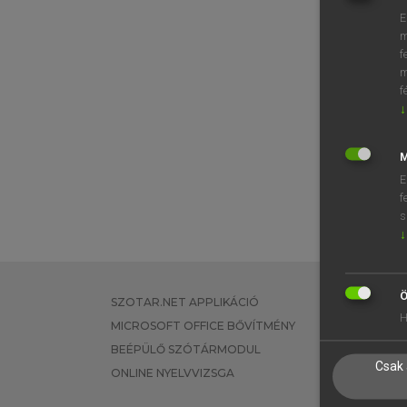
E
m
f
m
f
↓
M
E
f
s
↓
Ö
SZOTAR.NET APPLIKÁCIÓ
EGYÉNI FEL
H
MICROSOFT OFFICE BŐVÍTMÉNY
TANULÓKNA
BEÉPÜLŐ SZÓTÁRMODUL
OKTATÁSI I
Csak 
ONLINE NYELVVIZSGA
VÁLLALATI 