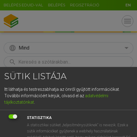
BELÉPÉS EDUID-VAL
BELÉPÉS
REGISZTRÁCIÓ
EN
menu
language
Mind
search
SÜTIK LISTÁJA
GR
KERESÉS
5
6
7
8
9
ö
ü
ó
Itt láthatja és testreszabhatja az önről gyűjtött információkat.
További információért kérjük, olvasd el az
adatvédelmi
r
t
z
u
i
o
p
ő
ú
MAGAY TAMÁS
tájékoztatónkat
.
Angol−magyar szótár
g
h
j
k
l
é
á
ű
Ω
STATISZTIKA
v
b
n
m
,
.
-
AltGr
A statisztikai sütiket „teljesítménysütiknek” is nevezik. Ezek a
sütik információkat gyűjtenek a webhely használatának