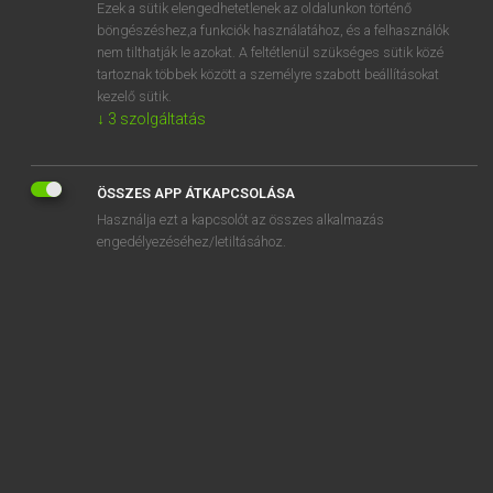
Ezek a sütik elengedhetetlenek az oldalunkon történő
böngészéshez,a funkciók használatához, és a felhasználók
nem tilthatják le azokat. A feltétlenül szükséges sütik közé
Magay Tamás
tartoznak többek között a személyre szabott beállításokat
ANGOL−MAGYAR SZÓTÁR
kezelő sütik.
↓
3
szolgáltatás
Kapcsolódó anyagok
homage
ÖSSZES APP ÁTKAPCSOLÁSA
hombre
Használja ezt a kapcsolót az összes alkalmazás
homburg
engedélyezéséhez/letiltásához.
home
home address
home affairs
home alone
home-baked
home base