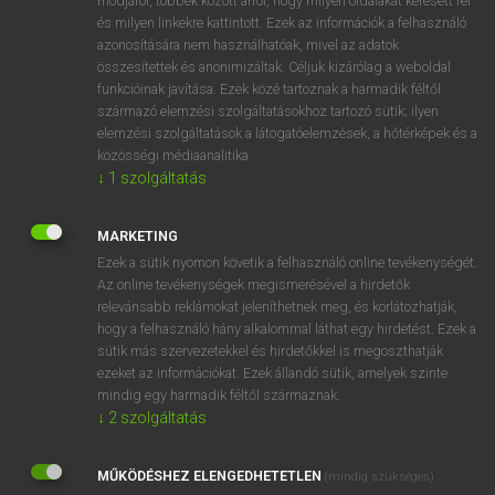
módjáról, többek között arról, hogy milyen oldalakat keresett fel
és milyen linkekre kattintott. Ezek az információk a felhasználó
VAN ELŐFIZETÉSED?
azonosítására nem használhatóak, mivel az adatok
összesítettek és anonimizáltak. Céljuk kizárólag a weboldal
Van előfizetésem a teljes szócikk megtekintéséhez.
funkcióinak javítása. Ezek közé tartoznak a harmadik féltől
származó elemzési szolgáltatásokhoz tartozó sütik; ilyen
BELÉPÉS
elemzési szolgáltatások a látogatóelemzések, a hőtérképek és a
közösségi médiaanalitika.
↓
1
szolgáltatás
MARKETING
Ezek a sütik nyomon követik a felhasználó online tevékenységét.
Az online tevékenységek megismerésével a hirdetők
NINCS ELŐFIZETÉSED?
relevánsabb reklámokat jeleníthetnek meg, és korlátozhatják,
Nincs regisztrációm és előfizetésem. A szótár 2 órás,
hogy a felhasználó hány alkalommal láthat egy hirdetést. Ezek a
díjmentes próbaverziójának elindításához regisztrálok és
sütik más szervezetekkel és hirdetőkkel is megoszthatják
belépek
.
ezeket az információkat. Ezek állandó sütik, amelyek szinte
mindig egy harmadik féltől származnak.
↓
2
szolgáltatás
REGISZTRÁCIÓ
MŰKÖDÉSHEZ ELENGEDHETETLEN
(mindig szükséges)