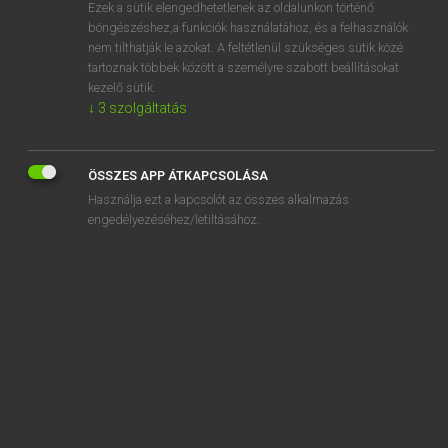
Ezek a sütik elengedhetetlenek az oldalunkon történő
böngészéshez,a funkciók használatához, és a felhasználók
nem tilthatják le azokat. A feltétlenül szükséges sütik közé
Magay Tamás
tartoznak többek között a személyre szabott beállításokat
ANGOL−MAGYAR SZÓTÁR
kezelő sütik.
↓
3
szolgáltatás
Kapcsolódó anyagok
heartless
ÖSSZES APP ÁTKAPCSOLÁSA
heartlessly
Használja ezt a kapcsolót az összes alkalmazás
heartlessness
engedélyezéséhez/letiltásához.
heart-lung machine
heart-rending
heart’s-blood
heart-searching
heartsease
heartsick