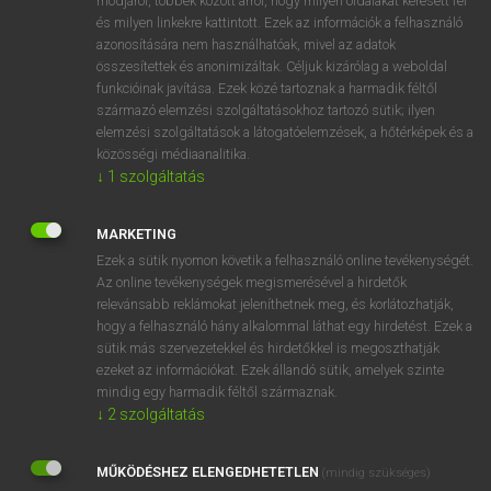
módjáról, többek között arról, hogy milyen oldalakat keresett fel
és milyen linkekre kattintott. Ezek az információk a felhasználó
VAN ELŐFIZETÉSED?
azonosítására nem használhatóak, mivel az adatok
összesítettek és anonimizáltak. Céljuk kizárólag a weboldal
Van előfizetésem a teljes szócikk megtekintéséhez.
funkcióinak javítása. Ezek közé tartoznak a harmadik féltől
származó elemzési szolgáltatásokhoz tartozó sütik; ilyen
BELÉPÉS
elemzési szolgáltatások a látogatóelemzések, a hőtérképek és a
közösségi médiaanalitika.
↓
1
szolgáltatás
MARKETING
Ezek a sütik nyomon követik a felhasználó online tevékenységét.
Az online tevékenységek megismerésével a hirdetők
NINCS ELŐFIZETÉSED?
relevánsabb reklámokat jeleníthetnek meg, és korlátozhatják,
Nincs regisztrációm és előfizetésem. A szótár 2 órás,
hogy a felhasználó hány alkalommal láthat egy hirdetést. Ezek a
díjmentes próbaverziójának elindításához regisztrálok és
sütik más szervezetekkel és hirdetőkkel is megoszthatják
belépek
.
ezeket az információkat. Ezek állandó sütik, amelyek szinte
mindig egy harmadik féltől származnak.
↓
2
szolgáltatás
REGISZTRÁCIÓ
MŰKÖDÉSHEZ ELENGEDHETETLEN
(mindig szükséges)