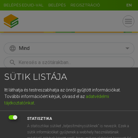
BELÉPÉS EDUID-VAL
BELÉPÉS
REGISZTRÁCIÓ
EN
menu
language
Mind
search
SÜTIK LISTÁJA
GR
KERESÉS
5
6
7
8
9
ö
ü
ó
Itt láthatja és testreszabhatja az önről gyűjtött információkat.
További információért kérjük, olvasd el az
adatvédelmi
r
t
z
u
i
o
p
ő
ú
MAGAY TAMÁS
tájékoztatónkat
.
Angol−magyar szótár
g
h
j
k
l
é
á
ű
Ω
STATISZTIKA
v
b
n
m
,
.
-
AltGr
A statisztikai sütiket „teljesítménysütiknek” is nevezik. Ezek a
sütik információkat gyűjtenek a webhely használatának