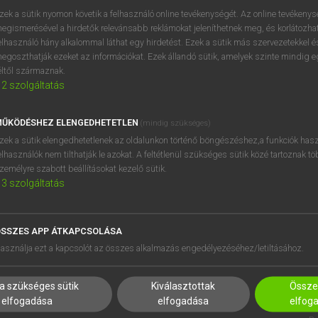
próbaverziójának elindítás
zek a sütik nyomon követik a felhasználó online tevékenységét. Az online tevékeny
BELÉPÉS
regisztrálok és
belépek
.
egismerésével a hirdetők relevánsabb reklámokat jeleníthetnek meg, és korlátozhat
elhasználó hány alkalommal láthat egy hirdetést. Ezek a sütik más szervezetekkel és
egoszthatják ezeket az információkat. Ezek állandó sütik, amelyek szinte mindig 
REGISZTRÁCIÓ
éltől származnak.
2
szolgáltatás
ŰKÖDÉSHEZ ELENGEDHETETLEN
(mindig szükséges)
zek a sütik elengedhetetlenek az oldalunkon történő böngészéshez,a funkciók hasz
elhasználók nem tilthatják le azokat. A feltétlenül szükséges sütik közé tartoznak t
zemélyre szabott beállításokat kezelő sütik.
3
szolgáltatás
SSZES APP ÁTKAPCSOLÁSA
HASZNÁLÓKNAK
SÚGÓ
asználja ezt a kapcsolót az összes alkalmazás engedélyezéséhez/letiltásához.
K
RÓLUNK
NTÉZMÉNYEKNEK
ELÉRHETŐSÉG
a szükséges sütik
Kiválasztottak
Összes
MEGOLDÁSOK
SÜTI BEÁLLÍTÁSOK
elfogadása
elfogadása
elfog