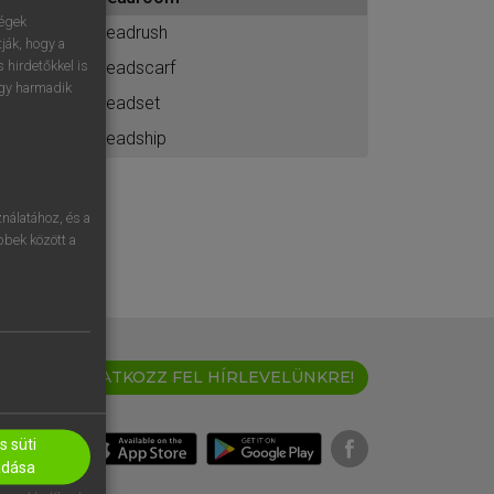
ához
ségek
headrush
ják, hogy a
headscarf
 hirdetőkkel is
egy harmadik
headset
headship
nálatához, és a
öbbek között a
IRATKOZZ FEL HÍRLEVELÜNKRE!
 süti
adása