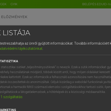
ÉGEK
GYIK
BELÉPÉS EDUID-V
ELŐZMÉNYEK
 LISTÁJA
és testreszabhatja az önről gyűjtött információkat.
További információért k
HU
DE
CN
FR
ES
IT
NL
RU
GR
adatvédelmi tájékoztatónkat
.
Y TAMÁS
1
2
3
4
5
6
7
8
9
l−magyar szótár
TATISZTIKA
q
w
e
r
t
z
u
i
 statisztikai sütiket „teljesítménysütiknek” is nevezik. Ezek a sütik információkat gy
ebhely használatának módjáról, többek között arról, hogy milyen oldalakat keresett 
a
s
d
f
g
h
j
k
l
é
inkekre kattintott. Ezek az információk a felhasználó azonosítására nem használható
datok összesítettek és anonimizáltak. Céljuk kizárólag a weboldal funkcióinak javít
í
y
x
c
v
b
n
m
,
.
artoznak a harmadik féltől származó elemzési szolgáltatásokhoz tartozó sütik; ilye
zolgáltatások a látogatóelemzések, a hőtérképek és a közösségi médiaanalitika.
VAN ELŐFIZETÉSED?
NINCS ELŐFIZETÉSED
1
szolgáltatás
előfizetésem a teljes szócikk
Nincs regisztrációm és előfiz
megtekintéséhez.
A szótár 2 órás, díjmente
MARKETING