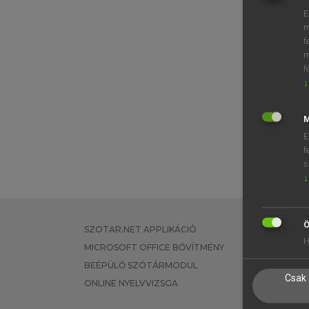
E
m
f
m
f
↓
M
E
f
s
↓
Ö
SZOTAR.NET APPLIKÁCIÓ
EGYÉNI FEL
H
MICROSOFT OFFICE BŐVÍTMÉNY
TANULÓKNA
BEÉPÜLŐ SZÓTÁRMODUL
OKTATÁSI I
Csak 
ONLINE NYELVVIZSGA
VÁLLALATI 