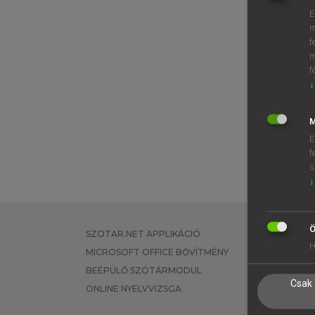
E
m
f
m
f
↓
M
E
f
s
↓
Ö
SZOTAR.NET APPLIKÁCIÓ
EGYÉNI FEL
H
MICROSOFT OFFICE BŐVÍTMÉNY
TANULÓKNA
BEÉPÜLŐ SZÓTÁRMODUL
OKTATÁSI I
Csak 
ONLINE NYELVVIZSGA
VÁLLALATI 