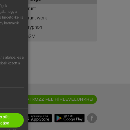
ához
ségek
grunt
ják, hogy a
grunt work
 hirdetőkkel is
egy harmadik
gryphon
GSM
nálatához, és a
öbbek között a
IRATKOZZ FEL HÍRLEVELÜNKRE!
 süti
adása