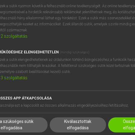
próbaverziójának elindítás
zek a sütik nyomon követik a felhasználó online tevékenységét. Az online tevékeny
BELÉPÉS
regisztrálok és
belépek
.
egismerésével a hirdetők relevánsabb reklámokat jeleníthetnek meg, és korlátozhat
elhasználó hány alkalommal láthat egy hirdetést. Ezek a sütik más szervezetekkel és
egoszthatják ezeket az információkat. Ezek állandó sütik, amelyek szinte mindig 
REGISZTRÁCIÓ
éltől származnak.
2
szolgáltatás
ŰKÖDÉSHEZ ELENGEDHETETLEN
(mindig szükséges)
zek a sütik elengedhetetlenek az oldalunkon történő böngészéshez,a funkciók hasz
elhasználók nem tilthatják le azokat. A feltétlenül szükséges sütik közé tartoznak t
zemélyre szabott beállításokat kezelő sütik.
3
szolgáltatás
SSZES APP ÁTKAPCSOLÁSA
HASZNÁLÓKNAK
SÚGÓ
asználja ezt a kapcsolót az összes alkalmazás engedélyezéséhez/letiltásához.
K
RÓLUNK
NTÉZMÉNYEKNEK
ELÉRHETŐSÉG
a szükséges sütik
Kiválasztottak
Összes
MEGOLDÁSOK
SÜTI BEÁLLÍTÁSOK
elfogadása
elfogadása
elfog