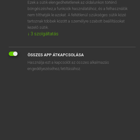
Ezek a sütik elengedhetetlenek az oldalunkon történő
böngészéshez,a funkciók használatához, és a felhasználók
nem tilthatják le azokat. A feltétlenül szükséges sütik közé
Magay Tamás
tartoznak többek között a személyre szabott beállításokat
ANGOL−MAGYAR SZÓTÁR
kezelő sütik.
↓
3
szolgáltatás
Kapcsolódó anyagok
grenadier
ÖSSZES APP ÁTKAPCSOLÁSA
grenadine
Használja ezt a kapcsolót az összes alkalmazás
Gretna Green
engedélyezéséhez/letiltásához.
grew
grey
grey area
grey-haired
greyhound
greying