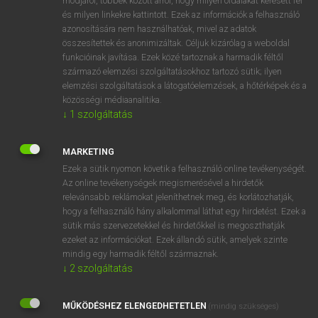
módjáról, többek között arról, hogy milyen oldalakat keresett fel
és milyen linkekre kattintott. Ezek az információk a felhasználó
VAN ELŐFIZETÉSED?
azonosítására nem használhatóak, mivel az adatok
összesítettek és anonimizáltak. Céljuk kizárólag a weboldal
Van előfizetésem a teljes szócikk megtekintéséhez.
funkcióinak javítása. Ezek közé tartoznak a harmadik féltől
származó elemzési szolgáltatásokhoz tartozó sütik; ilyen
BELÉPÉS
elemzési szolgáltatások a látogatóelemzések, a hőtérképek és a
közösségi médiaanalitika.
↓
1
szolgáltatás
MARKETING
Ezek a sütik nyomon követik a felhasználó online tevékenységét.
Az online tevékenységek megismerésével a hirdetők
NINCS ELŐFIZETÉSED?
relevánsabb reklámokat jeleníthetnek meg, és korlátozhatják,
Nincs regisztrációm és előfizetésem. A szótár 2 órás,
hogy a felhasználó hány alkalommal láthat egy hirdetést. Ezek a
díjmentes próbaverziójának elindításához regisztrálok és
sütik más szervezetekkel és hirdetőkkel is megoszthatják
belépek
.
ezeket az információkat. Ezek állandó sütik, amelyek szinte
mindig egy harmadik féltől származnak.
↓
2
szolgáltatás
REGISZTRÁCIÓ
MŰKÖDÉSHEZ ELENGEDHETETLEN
(mindig szükséges)