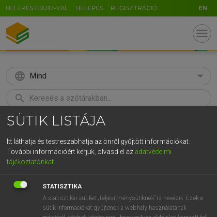
BELÉPÉS EDUID-VAL
BELÉPÉS
REGISZTRÁCIÓ
EN
menu
language
Mind
search
SÜTIK LISTÁJA
GR
KERESÉS
5
6
7
8
9
ö
ü
ó
Itt láthatja és testreszabhatja az önről gyűjtött információkat.
További információért kérjük, olvasd el az
adatvédelmi
r
t
z
u
i
o
p
ő
ú
MAGAY TAMÁS
tájékoztatónkat
.
Angol−magyar szótár
g
h
j
k
l
é
á
ű
Ω
STATISZTIKA
v
b
n
m
,
.
-
AltGr
A statisztikai sütiket „teljesítménysütiknek” is nevezik. Ezek a
sütik információkat gyűjtenek a webhely használatának